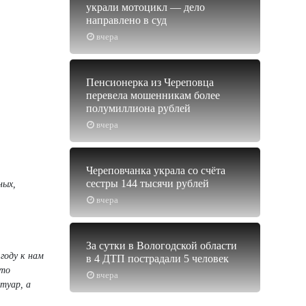
украли мотоцикл — дело
направлено в суд
вчера
Пенсионерка из Череповца
перевела мошенникам более
полумиллиона рублей
вчера
Череповчанка украла со счёта
сестры 144 тысячи рублей
ных,
вчера
За сутки в Вологодской области
 году к нам
в 4 ДТП пострадали 5 человек
сто
вчера
туар, а