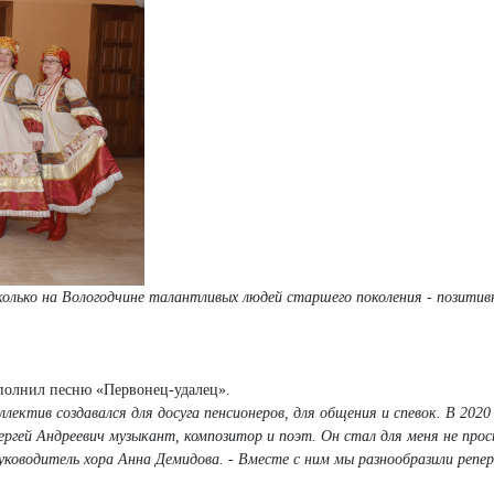
сколько на Вологодчине талантливых людей старшего поколения - позитив
полнил песню «Первонец-удалец».
лектив создавался для досуга пенсионеров, для общения и спевок. В 2020
ргей Андреевич музыкант, композитор и поэт. Он стал для меня не про
руководитель хора Анна Демидова. - Вместе с ним мы разнообразили репер