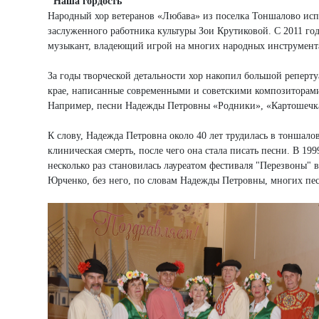
"Наша гордость"
Народный хор ветеранов «Любава» из поселка Тоншалово исп
заслуженного работника культуры Зои Крутиковой. С 2011 г
музыкант, владеющий игрой на многих народных инструментах
За годы творческой детальности хор накопил большой реперту
крае, написанные современными и советскими композиторами
Например, песни Надежды Петровны «Родники», «Картошечка»
К слову, Надежда Петровна около 40 лет трудилась в тоншалов
клиническая смерть, после чего она стала писать песни. В 199
несколько раз становилась лауреатом фестиваля "Перезвоны" 
Юрченко, без него, по словам Надежды Петровны, многих пес