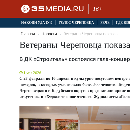
16+
НАКОПИ УДАЧУ 9
ГОЛОС ЧЕРЕПОВЦА
РЕЧЬ
ГДЕ ВЗ
Главная
Новости
Ветераны Череповца показа...
Ветераны Череповца показа
В ДК «Строитель» состоялся гала-конце
1 мая 2026
С 27 февраля по 10 апреля в культурно-досуговом центре
номеров, в которых участвовало более 500 человек. Твор
Череповецкого и Кадуйского округов представили яркие н
искусство» и «Художественное чтение». Журналисты «Гол