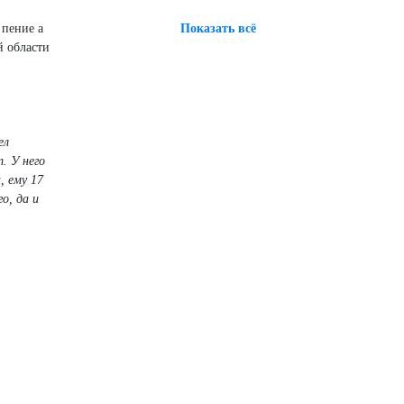
 пение а
Показать всё
й области
ел
. У него
, ему 17
о, да и