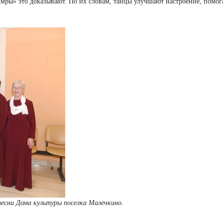
 «Амры» это доказывают. По их словам, танцы улучшают настроение, помо
песни Дома культуры поселка Малечкино.