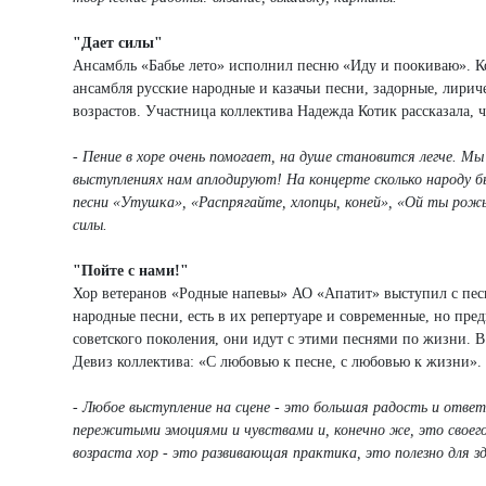
"Дает силы"
Ансамбль «Бабье лето» исполнил песню «Иду и поокиваю». Кол
ансамбля русские народные и казачьи песни, задорные, лирич
возрастов. Участница коллектива Надежда Котик рассказала, чт
- Пение в хоре очень помогает, на душе становится легче. Мы
выступлениях нам аплодируют! На концерте сколько народу б
песни «Утушка», «Распрягайте, хлопцы, коней», «Ой ты рожь
силы.
"Пойте с нами!"
Хор ветеранов «Родные напевы» АО «Апатит» выступил с пес
народные песни, есть в их репертуаре и современные, но пр
советского поколения, они идут с этими песнями по жизни. В
Девиз коллектива: «С любовью к песне, с любовью к жизни».
- Любое выступление на сцене - это большая радость и отве
пережитыми эмоциями и чувствами и, конечно же, это своего 
возраста хор - это развивающая практика, это полезно для зд