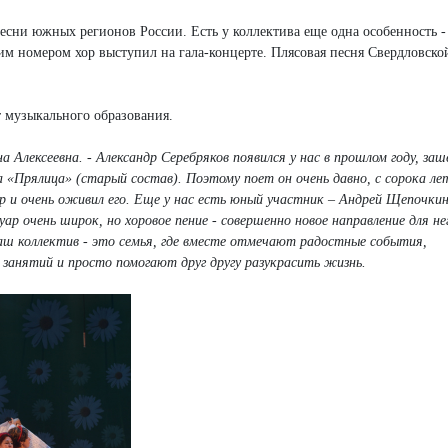
есни южных регионов России. Есть у коллектива еще одна особенность -
ким номером хор выступил на гала-концерте. Плясовая песня Свердловско
т музыкального образования.
на Алексеевна. - Александр Серебряков появился у нас в прошлом году, заш
 «Прялица» (старый состав). Поэтому поет он очень давно, с сорока лет
р и очень оживил его. Еще у нас есть юный участник – Андрей Щепочкин
ар очень широк, но хоровое пение - совершенно новое направление для нег
аш коллектив - это семья, где вместе отмечают радостные события,
занятий и просто помогают друг другу разукрасить жизнь.