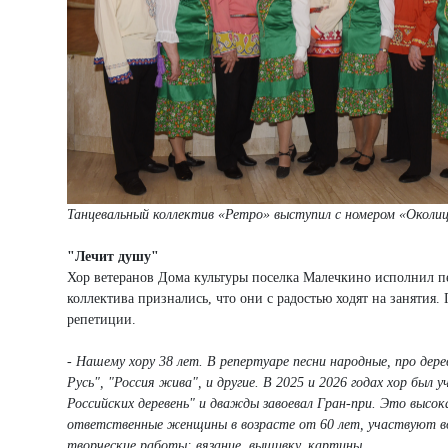
Танцевальный коллектив «Ретро» выступил с номером «Околи
"Лечит душу"
Хор ветеранов Дома культуры поселка Малечкино исполнил пе
коллектива признались, что они с радостью ходят на занятия
репетиции.
- Нашему хору 38 лет. В репертуаре песни народные, про дер
Русь", "Россия жива", и другие. В 2025 и 2026 годах хор бы
Российских деревень" и дважды завоевал Гран-при. Это высок
ответственные женщины в возрасте от 60 лет, участвуют во
творческие работы: вязание, вышивку, картины.