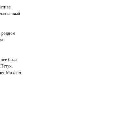
иативе
алантливый
, родном
ва.
 нее была
 Петух,
лает Михаил