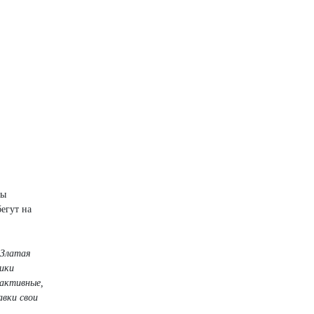
цы
егут на
"Златая
ники
 активные,
авки свои