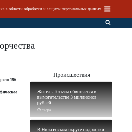
ка в области обработки и защиты персональных данных
орчества
Происшествия
рело 196
Житель Тотьмы обвиняется в
афическое
вымогательстве 3 миллионов
рублей
вчера
В Нюксенском округе подростки