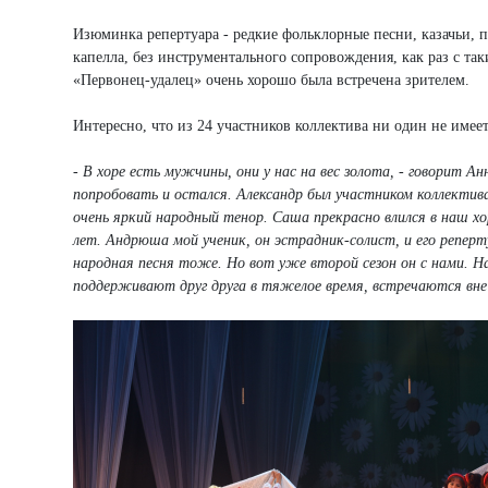
Изюминка репертуара - редкие фольклорные песни, казачьи, п
капелла, без инструментального сопровождения, как раз с та
«Первонец-удалец» очень хорошо была встречена зрителем.
Интересно, что из 24 участников коллектива ни один не имее
- В хоре есть мужчины, они у нас на вес золота, - говорит Ан
попробовать и остался. Александр был участником коллектива
очень яркий народный тенор. Саша прекрасно влился в наш хо
лет. Андрюша мой ученик, он эстрадник-солист, и его реперту
народная песня тоже. Но вот уже второй сезон он с нами. Н
поддерживают друг друга в тяжелое время, встречаются вне 