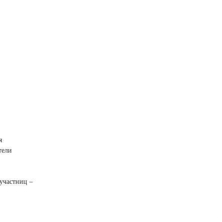
я
тели
 участниц –