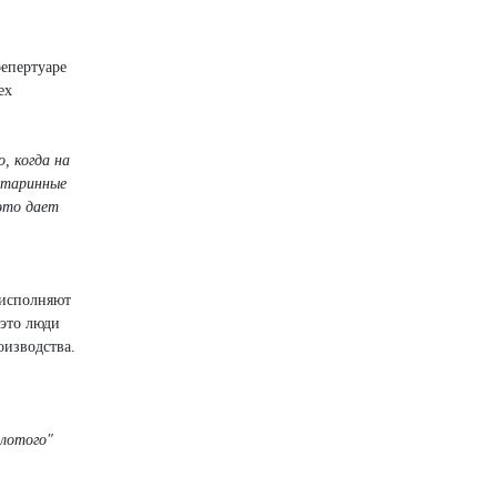
репертуаре
ех
, когда на
старинные
это дает
 исполняют
 это люди
оизводства.
олотого"