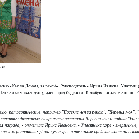
цы».
сню «Как за Доном, за рекой». Руководитель - Ирина Изякова. Участни
. Пение излечивает душу, дает заряд бодрости. В любую погоду женщины б
евню, патриотические, например "Посеяли лен за рекою", "Деревня моя", 
л участником фестиваля творчества ветеранов Череповецкого района "Род
ая награда, - отметила Ирина Ивановна. - Участники хора - энергичные,
 всех мероприятиях Дома культуры, в том числе представляют на выст