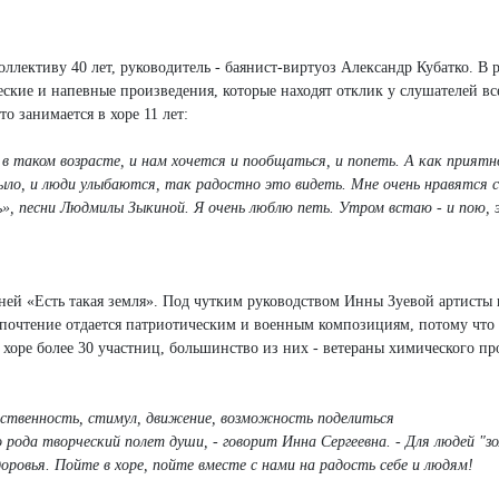
лективу 40 лет, руководитель - баянист-виртуоз Александр Кубатко. В 
еские и напевные произведения, которые находят отклик у слушателей вс
о занимается в хоре 11 лет:
 в таком возрасте, и нам хочется и пообщаться, и попеть. А как приятно
ыло, и люди улыбаются, так радостно это видеть. Мне очень нравятся 
», песни Людмилы Зыкиной. Я очень люблю петь. Утром встаю - и пою, 
ней «Есть такая земля». Под чутким руководством Инны Зуевой артисты
едпочтение отдается патриотическим и военным композициям, потому что
 хоре более 30 участниц, большинство из них - ветераны химического пр
тственность, стимул, движение, возможность поделиться
рода творческий полет души, - говорит Инна Сергеевна. - Для людей "з
оровья. Пойте в хоре, пойте вместе с нами на радость себе и людям!