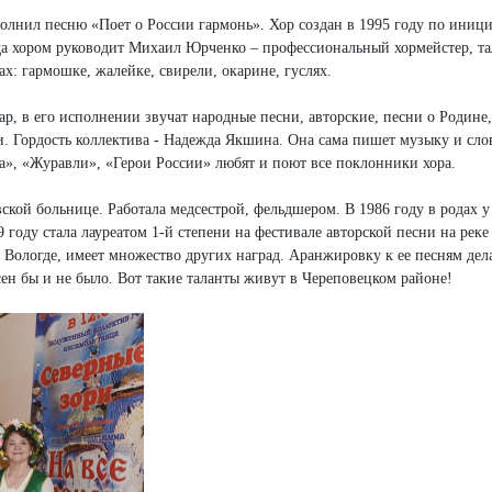
олнил песню «Поет о России гармонь». Хор создан в 1995 году по иниц
ода хором руководит Михаил Юрченко – профессиональный хормейстер, т
: гармошке, жалейке, свирели, окарине, гуслях.
ар, в его исполнении звучат народные песни, авторские, песни о Родине
. Гордость коллектива - Надежда Якшина. Она сама пишет музыку и сло
, «Журавли», «Герои России» любят и поют все поклонники хора.
ской больнице. Работала медсестрой, фельдшером. В 1986 году в родах у
9 году стала лауреатом 1-й степени на фестивале авторской песни на реке
в Вологде, имеет множество других наград. Аранжировку к ее песням де
ен бы и не было. Вот такие таланты живут в Череповецком районе!