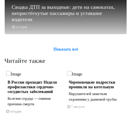
Сводка ДТП за выходные: дети на самокатах,
непристёгнутые пассажиры и уставшие
водители
сегодня
Показать всё
Читайте также
В России проходит Неделя
Череповецкие подростки
профилактики сердечно-
проникли на котельную
сосудистых заболеваний
Нарушителей заметили
Болезни сердца — главная
охранники у дымовой трубы
причина смерти
7 августа
s
ne
сегодня