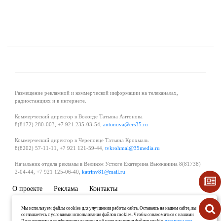
Размещение рекламной и коммерческой информации на телеканалах,
радиостанциях и в интернете.
Коммерческий директор в Вологде Татьяна Антонова
8(8172) 280-003, +7 921 235-03-54,
antonova@ers35.ru
Коммерческий директор в Череповце Татьяна Крохмаль
8(8202) 57-11-11, +7 921 121-59-44,
tvkrohmal@35media.ru
Начальник отдела рекламы в Великом Устюге Екатерина Вьюжанина 8(81738)
2-04-44, +7 921 125-06-40,
katrinv81@mail.ru
О проекте
Реклама
Контакты
Политика в области обработки и защиты персональных данных
Мы используем файлы cookies для улучшения работы сайта. Оставаясь на нашем сайте, вы
соглашаетесь с условиями использования файлов cookies. Чтобы ознакомиться с нашими