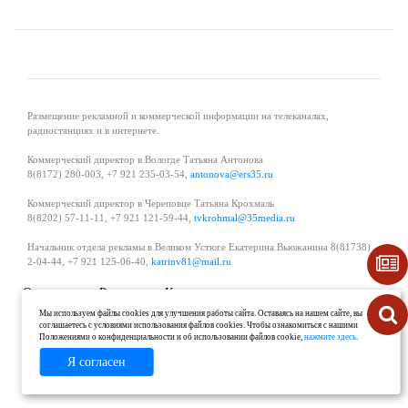
Размещение рекламной и коммерческой информации на телеканалах,
радиостанциях и в интернете.
Коммерческий директор в Вологде Татьяна Антонова
8(8172) 280-003, +7 921 235-03-54,
antonova@ers35.ru
Коммерческий директор в Череповце Татьяна Крохмаль
8(8202) 57-11-11, +7 921 121-59-44,
tvkrohmal@35media.ru
Начальник отдела рекламы в Великом Устюге Екатерина Вьюжанина 8(81738)
2-04-44, +7 921 125-06-40,
katrinv81@mail.ru
О проекте
Реклама
Контакты
Политика в области обработки и защиты персональных данных
Мы используем файлы cookies для улучшения работы сайта. Оставаясь на нашем сайте, вы
соглашаетесь с условиями использования файлов cookies. Чтобы ознакомиться с нашими
Положениями о конфиденциальности и об использовании файлов cookie,
нажмите здесь
.
Я согласен