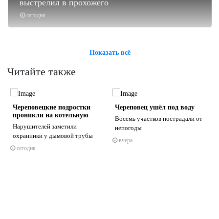
выстрелил в прохожего
сегодня
Показать всё
Читайте также
Череповецкие подростки
Череповец ушёл под воду
проникли на котельную
Восемь участков пострадали от
Нарушителей заметили
непогоды
охранники у дымовой трубы
вчера
сегодня
s
ne