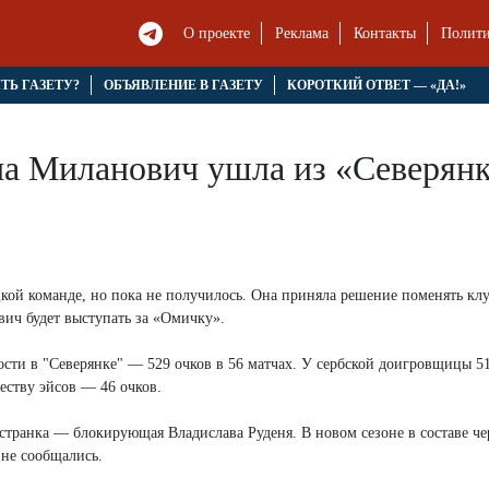
О проекте
Реклама
Контакты
Полити
ЯТЬ ГАЗЕТУ?
ОБЪЯВЛЕНИЕ В ГАЗЕТУ
КОРОТКИЙ ОТВЕТ — «ДА!»
а Миланович ушла из «Северян
кой команде, но пока не получилось. Она приняла решение поменять клу
вич будет выступать за «Омичку».
ости в "Северянке" — 529 очков в 56 матчах. У сербской доигровщицы 
еству эйсов — 46 очков.
остранка — блокирующая Владислава Руденя. В новом сезоне в составе ч
 не сообщались.