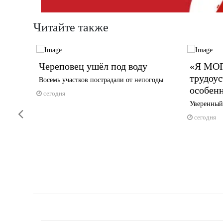
Читайте также
л
Череповец ушёл под воду
«Я МОГ
трудоус
Восемь участков пострадали от непогоды
особен
ботку
сегодня
Уверенный
Previous
сегодня