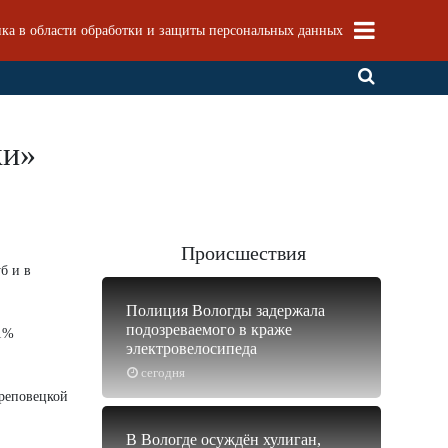
ка в области обработки и защиты персональных данных
ки»
Происшествия
б и в
Полиция Вологды задержала
подозреваемого в краже
51%
электровелосипеда
сегодня
ереповецкой
В Вологде осуждён хулиган,