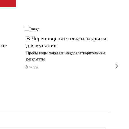
В Череповце все пляжи закрыты
13 ты
ги»
для купания
Волог
новую
Пробы воды показали неудовлетворительные
результаты
Выплата 
next
1 июня
вчера
вчера