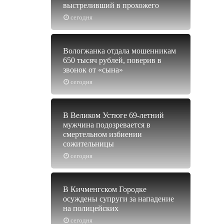
выстреливший в прохожего
сегодня
Вологжанка отдала мошенникам
650 тысяч рублей, поверив в
звонок от «сына»
сегодня
В Великом Устюге 69-летний
мужчина подозревается в
смертельном избиении
сожительницы
сегодня
В Кичменгском Городке
осуждены супруги за нападение
на полицейских
сегодня