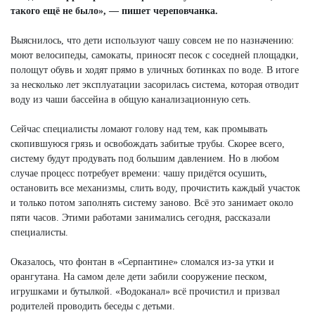
такого ещё не было», — пишет череповчанка.
Выяснилось, что дети используют чашу совсем не по назначению:
моют велосипеды, самокаты, приносят песок с соседней площадки,
полощут обувь и ходят прямо в уличных ботинках по воде. В итоге
за несколько лет эксплуатации засорилась система, которая отводит
воду из чаши бассейна в общую канализационную сеть.
Сейчас специалисты ломают голову над тем, как промывать
скопившуюся грязь и освобождать забитые трубы. Скорее всего,
систему будут продувать под большим давлением. Но в любом
случае процесс потребует времени: чашу придётся осушить,
остановить все механизмы, слить воду, прочистить каждый участок
и только потом заполнять систему заново. Всё это занимает около
пяти часов. Этими работами занимались сегодня, рассказали
специалисты.
Оказалось, что фонтан в «Серпантине» сломался из-за утки и
орангутана. На самом деле дети забили сооружение песком,
игрушками и бутылкой. «Водоканал» всё прочистил и призвал
родителей проводить беседы с детьми.