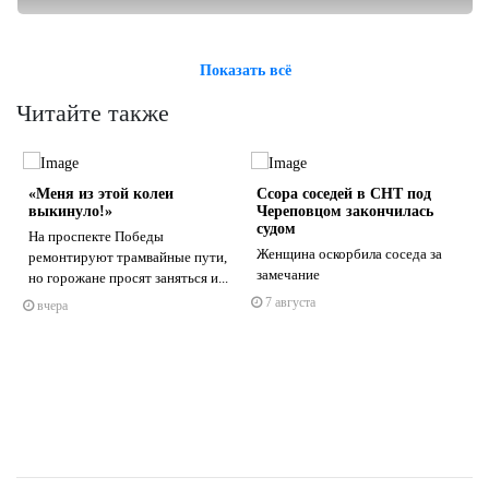
Показать всё
Читайте также
«Меня из этой колеи
Ссора соседей в СНТ под
выкинуло!»
Череповцом закончилась
судом
На проспекте Победы
Женщина оскорбила соседа за
ремонтируют трамвайные пути,
замечание
но горожане просят заняться и...
s
ne
7 августа
вчера