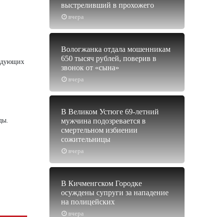
выстреливший в прохожего
вчера
Вологжанка отдала мошенникам
650 тысяч рублей, поверив в
ледующих
звонок от «сына»
вчера
В Великом Устюге 69-летний
ды.
мужчина подозревается в
смертельном избиении
сожительницы
вчера
В Кичменгском Городке
осуждены супруги за нападение
на полицейских
вчера