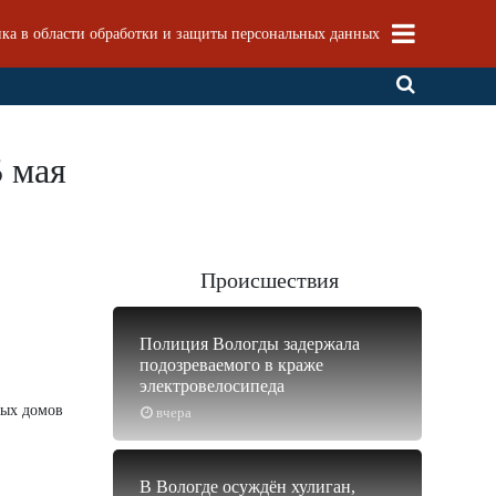
ка в области обработки и защиты персональных данных
5 мая
Происшествия
Полиция Вологды задержала
подозреваемого в краже
электровелосипеда
лых домов
вчера
В Вологде осуждён хулиган,