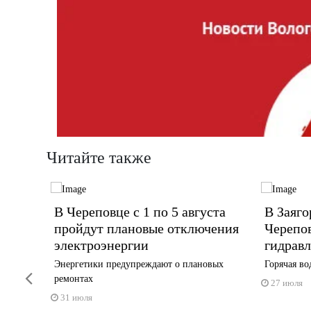
Читайте также
ия
В Череповце с 1 по 5 августа
В Заяго
рбском
пройдут плановые отключения
Черепо
электроэнергии
гидрав
тысяч
Энергетики предупреждают о плановых
Горячая во
Previous
ремонтах
27 июля
31 июля