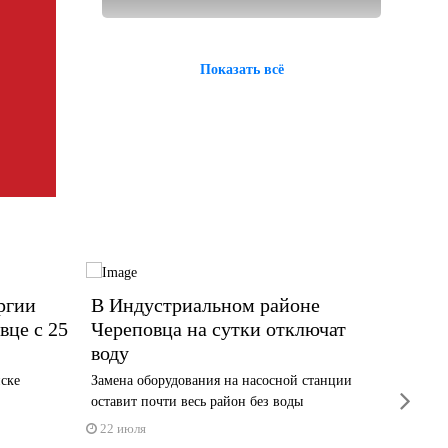
Показать всё
ргии
В Индустриальном районе
Отклю
вце с 25
Череповца на сутки отключат
пройду
воду
июля
иске
Замена оборудования на насосной станции
Сверьтес
next
оставит почти весь район без воды
20 июл
22 июля