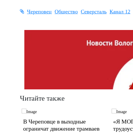
Череповец
Общество
Северсталь
Канал 12
Читайте также
тся на
В Череповце в выходные
«Я МОГ
ограничат движение трамваев
трудоус