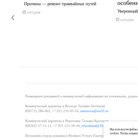
особен
 до часу
Причина — ремонт трамвайных путей
Уверенный
сегодня
Previous
сегодня
Размещение рекламной и коммерческой информации на телеканалах, радиос
Коммерческий директор в Вологде Татьяна Антонова
8(8172) 280-003, +7 921 235-03-54,
antonova@ers35.ru
Коммерческий директор в Череповце Татьяна Крохмаль
8(8202) 57-11-11, +7 921 121-59-44,
tvkrohmal@35media.ru
Мы используем файлы c
cookies. Чтобы ознако
Начальник отдела рекламы в Великом Устюге Екатерина Вьюжанина 8(81738