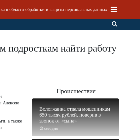
ка в области обработки и защиты персональных данных
м подросткам найти работу
Происшествия
и
ии Алексею
Вологжанка отдала мошенникам
650 тысяч рублей, поверив в
звонок от «сына»
ги, а также
и
сегодня