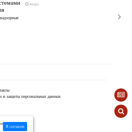
истемами
площа
вчера
ля
Сирены з
next
Индустр
 надзорные
вчера
такты
ки и защиты персональных данных
лов
Я согласен