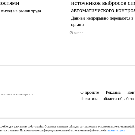
ностями
источников выбросов с
автоматического контро
 выход на рынок труда
Данные непрерывно передаются в
органы
вчера
О проекте
Реклама
Кон
танциях и в интернете.
Политика в области обработ
ookies для улучшения работы сайта. Оставаясь на нашем сайте, вы соглашаетесь с условиями использования фай
миться с нашими Положениями о конфиденциальности и об использовании файлов cookie,
нажмите здесь
.
) 2-04-44, +7 921 125-06-