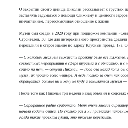
О закрытии своего детища Николай рассказывает с грустью: п
заставлять задуматься о помощи ближнему и ценности здоровья
впечатлением, переосмысливая отношение к жизни.
Музей был создан в 2020 году при поддержке компании «Севе
Строителей, 30, где для интерактивного пространства сделал
переселили в старое здание по адресу Клубный проезд, 17а. 
— С каждым месяцем выживать проекту было все тяжелее. М
совместных мероприятий в сфере туризма и с областью, и с 
сошло на нет, — сетует Николай. — Года два назад хотя бы од
музея, их прошло всего четыре. А ведь только за счет них с
обращаться больше ни к кому не буду и заниматься музеем —
После того как Николай три недели назад объявил в соцсетях 
— Сарафанное радио сработало. Меня очень многие директора
начали водить детей. Но сколько раз я ни приглашал чиновни
Когда такие проекты губят, это тяжело пережить.