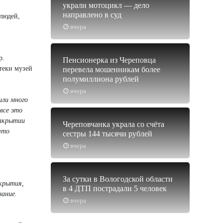
украли мотоцикл — дело
направлено в суд
 людей,
вчера
р.
Пенсионерка из Череповца
теки музей
перевела мошенникам более
полумиллиона рублей
вчера
или много
все это
закрытии
Череповчанка украла со счёта
что
сестры 144 тысячи рублей
вчера
За сутки в Вологодской области
акрытия,
в 4 ДТП пострадали 5 человек
вание.
вчера