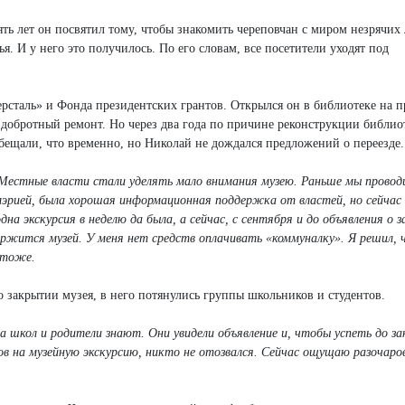
ять лет он посвятил тому, чтобы знакомить череповчан с миром незрячих
. И у него это получилось. По его словам, все посетители уходят под
рсталь» и Фонда президентских грантов. Открылся он в библиотеке на п
и добротный ремонт. Но через два года по причине реконструкции библио
Обещали, что временно, но Николай не дождался предложений о переезде.
естные власти стали уделять мало внимания музею. Раньше мы провод
мэрией, была хорошая информационная поддержка от властей, но сейчас 
на экскурсия в неделю да была, а сейчас, с сентября и до объявления о 
одержится музей. У меня нет средств оплачивать «коммуналку». Я решил, 
 тоже.
о закрытии музея, в него потянулись группы школьников и студентов.
 школ и родители знают. Они увидели объявление и, чтобы успеть до з
ков на музейную экскурсию, никто не отозвался. Сейчас ощущаю разочаро