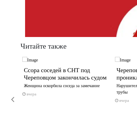
Читайте также
Ссора соседей в СНТ под
Черепо
Череповцом закончилась судом
проник
памятнике
Женщина оскорбила соседа за замечание
Нарушител
трубы
вчера
Previous
вчера