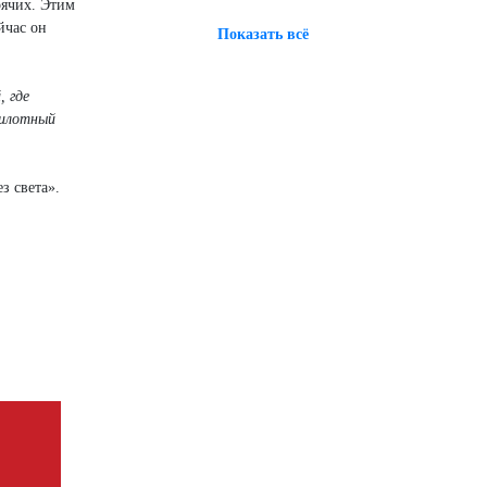
рячих. Этим
йчас он
Показать всё
, где
пилотный
з света».