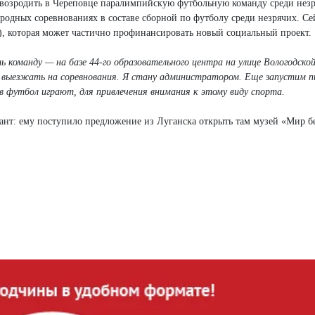
я возродить в Череповце паралимпийскую футбольную команду среди нез
родных соревнованиях в составе сборной по футболу среди незрячих. Се
т), которая может частично профинансировать новый социальный проект.
команду — на базе 44-го образовательного центра на улице Вологодской
, выезжать на соревнования. Я стану администратором. Еще запустим 
в футбол играют, для привлечения внимания к этому виду спорта.
иант: ему поступило предложение из Луганска открыть там музей «Мир бе