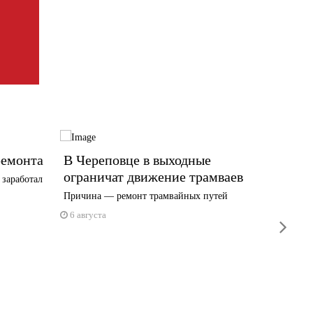
ремонта
В Череповце в выходные
Где и
ограничат движение трамваев
плати
 заработал
Причина — ремонт трамвайных путей
О том, к
6 августа
6 авгус
next