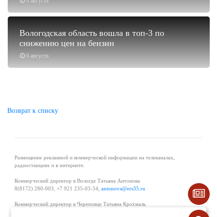
6 августа
Вологодская область вошла в топ-3 по
снижению цен на бензин
6 августа
Возврат к списку
Размещение рекламной и коммерческой информации на телеканалах,
радиостанциях и в интернете.
Коммерческий директор в Вологде Татьяна Антонова
8(8172) 280-003, +7 921 235-03-54,
antonova@ers35.ru
Коммерческий директор в Череповце Татьяна Крохмаль
8(8202) 57-11-11, +7 921 121-59-44,
tvkrohmal@35media.ru