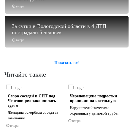
вчера
За сутки в Вологодской области в 4 ДТП
пострадали 5 человек
вчера
Показать всё
Читайте также
Ссора соседей в СНТ под
Череповецкие подростки
Череповцом закончилась
проникли на котельную
судом
Нарушителей заметили
Женщина оскорбила соседа за
охранники у дымовой трубы
замечание
вчера
s
ne
вчера