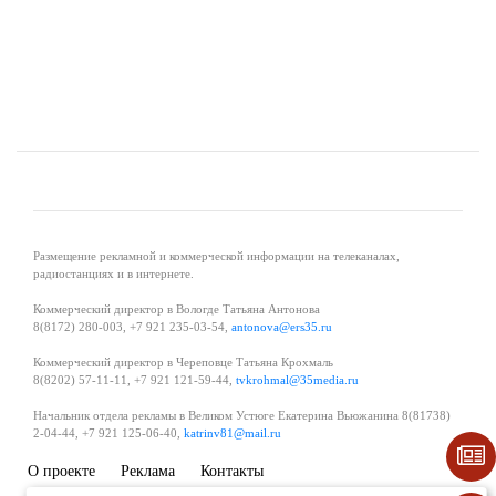
Размещение рекламной и коммерческой информации на телеканалах,
радиостанциях и в интернете.
Коммерческий директор в Вологде Татьяна Антонова
8(8172) 280-003, +7 921 235-03-54,
antonova@ers35.ru
Коммерческий директор в Череповце Татьяна Крохмаль
8(8202) 57-11-11, +7 921 121-59-44,
tvkrohmal@35media.ru
Начальник отдела рекламы в Великом Устюге Екатерина Вьюжанина 8(81738)
2-04-44, +7 921 125-06-40,
katrinv81@mail.ru
О проекте
Реклама
Контакты
Политика в области обработки и защиты персональных данных