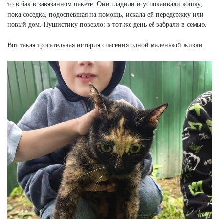
то в бак в завязанном пакете. Они гладили и успокаивали кошку,
пока соседка, подоспевшая на помощь, искала ей передержку или
новый дом. Пушистику повезло: в тот же день её забрали в семью.
Вот такая трогательная история спасения одной маленькой жизни.