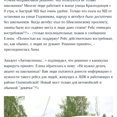
«Очень неправильное решение! 9Ш пользуются не только
школьники! Многие люди работают в конце улицы Краснодонцев с
8 утра, и быстрый 9Ш был очень удобен. Только что ехала на 9Ш от
остановки на улице Годовикова, народу в автобусе было достаточно
без школьников. Когда автобус ехал по Шекснинскому проспекту,
заняты были все сидячие места и люди даже стояли! Рейс очевидно
востребован!!!» - столько восклицательных знаков в сообщении
Елены. «Полностью вас поддержу! Рейс действительно востребован,
но, как обычно, о людях не думают. Решение принято», -
присоединилась Анна.
Аккаунт «Автоколонны…» подтвердил, что решение о каникулах
маршрута принято. Елена обратилась к нему: «Не нужно делать
акцент на школьниках! Вам люди пытаются донести информацию о
нужности такого рейса для людей, живущих в ЗШК и работающих в
районе Олимпийской! Новый мост только для автомобилей и
обычной "девятки"?!»