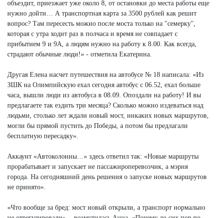
объездит, приезжает уже около 8, от остановки до места работы еще
нужно дойти… А транспортная карта за 3500 рублей как решит
вопрос? Там пересесть можно после моста только на "семерку",
которая с утра ходит раз в полчаса и время не совпадает с
прибытием 9 и 9А, а людям нужно на работу к 8.00. Как всегда,
страдают обычные люди!» - отметила Екатерина.
Другая Елена насчет путешествия на автобусе № 18 написала: «Из
ЗШК на Олимпийскую ехал сегодня автобус с 06.52, ехал больше
часа, вышли люди из автобуса в 08.09. Опоздали на работу! И вы
предлагаете так ездить три месяца? Сколько можно издеваться над
людьми, столько лет ждали новый мост, никаких новых маршрутов,
могли бы прямой пустить до Победы, а потом бы предлагали
бесплатную пересадку».
Аккаунт «Автоколонны…» здесь ответил так: «Новые маршруты
прорабатывает и запускает не пассажироперевозчик, а мэрия
города. На сегодняшний день решения о запуске новых маршрутов
не принято».
«Что вообще за бред: мост новый открыли, а транспорт нормально
не отрегулировали», - возмутилась Анна. «Почему до сих пор по