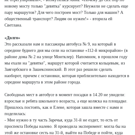
новому мосту только "девятка" курсирует? Неужели не сделать еще
пару маршрутов? Для чего построен мост? Только для машин? А
общественный транспорт? Людям он нужен!» - вторила ей
Светлана.
«Долго»
Это рассказали нам и пассажиры автобуса № 9, на который в
середине буднего дня мы сели на остановке «112-й микрорайон» (в
районе дома № 2 на улице Монтклер). Напомним, в прошлом году
мы ехали на "девятке", маршрут которой считается кольцевым, из
Заягорбского в Зашекснинский. В этот раз решили сделать
наоборот, причем с остановки, которая приблизительно находится в
середине маршрута в этом районе города.
Свободных мест в автобусе в момент посадки в 14.20 не увидели:
взрослые и ребята школьного возраста, а еще коляска на площадке.
Пришлось постоять, как и Елене, которая зашла вместе с нами и
поделилась:
- Мне нужно в ту часть Заречья, куда 31-й не ездит, то есть от
проспекта Победы налево. Я проводила эксперимент: могла бы на
этой же остановке сесть на 31-й, выйти на Победе и пойти, куда