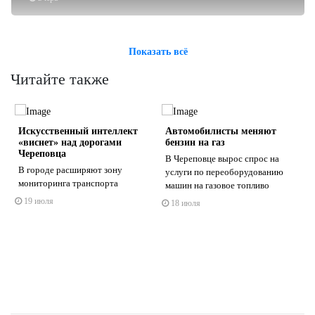
Показать всё
Читайте также
Искусственный интеллект
Автомобилисты меняют
«виснет» над дорогами
бензин на газ
Череповца
В Череповце вырос спрос на
В городе расширяют зону
услуги по переоборудованию
мониторинга транспорта
машин на газовое топливо
s
ne
19 июля
18 июля