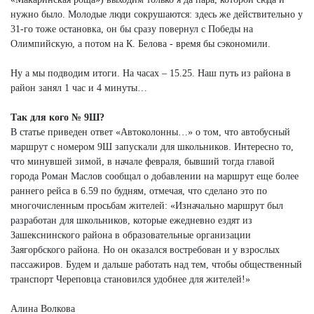
нужно было. Молодые люди сокрушаются: здесь же действительно у
31-го тоже остановка, он бы сразу повернул с Победы на
Олимпийскую, а потом на К. Белова - время бы сэкономили.
Ну а мы подводим итоги. На часах – 15.25. Наш путь из района в
район занял 1 час и 4 минуты…
Так для кого № 9Ш?
В статье приведен ответ «Автоколонны…» о том, что автобусный
маршрут с номером 9Ш запускали для школьников. Интересно то,
что минувшей зимой, в начале февраля, бывший тогда главой
города Роман Маслов сообщал о добавлении на маршрут еще более
раннего рейса в 6.59 по будням, отмечая, что сделано это по
многочисленным просьбам жителей: «Изначально маршрут был
разработан для школьников, которые ежедневно ездят из
Зашекснинского района в образовательные организации
Заягорбского района. Но он оказался востребован и у взрослых
пассажиров. Будем и дальше работать над тем, чтобы общественный
транспорт Череповца становился удобнее для жителей!»
Алина Волкова