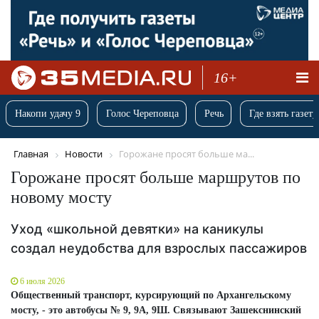
16+
Накопи удачу 9
Голос Череповца
Речь
Где взять газету
Главная
Новости
Горожане просят больше ма...
Горожане просят больше маршрутов по
новому мосту
Уход «школьной девятки» на каникулы
создал неудобства для взрослых пассажиров
6 июля 2026
Общественный транспорт, курсирующий по Архангельскому
мосту, - это автобусы № 9, 9А, 9Ш. Связывают Зашекснинский