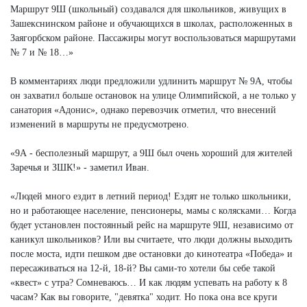
Маршрут 9Ш (школьный) создавался для школьников, живущих в
Зашекснинском районе и обучающихся в школах, расположенных в
Заягорбском районе. Пассажиры могут воспользоваться маршрутами
№ 7 и № 18…»
В комментариях люди предложили удлинить маршрут № 9А, чтобы
он захватил больше остановок на улице Олимпийской, а не только у
санатория «Адонис», однако перевозчик отметил, что внесений
изменений в маршруты не предусмотрено.
«9А - бесполезный маршрут, а 9Ш был очень хороший для жителей
Заречья и ЗШК!» - заметил Иван.
«Людей много ездит в летний период! Ездят не только школьники,
но и работающее население, пенсионеры, мамы с колясками… Когда
будет установлен постоянный рейс на маршруте 9Ш, независимо от
каникул школьников? Или вы считаете, что люди должны выходить
после моста, идти пешком две остановки до кинотеатра «Победа» и
пересаживаться на 12-й, 18-й? Вы сами-то хотели бы себе такой
«квест» с утра? Сомневаюсь… И как людям успевать на работу к 8
часам? Как вы говорите, "девятка" ходит. Но пока она все круги