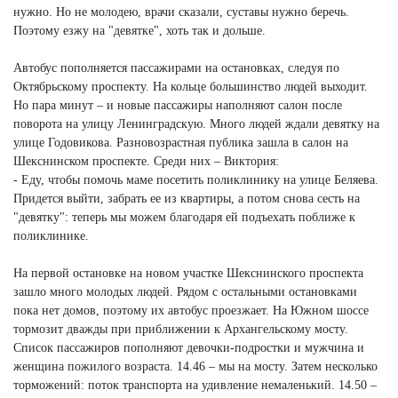
нужно. Но не молодею, врачи сказали, суставы нужно беречь.
Поэтому езжу на "девятке", хоть так и дольше.
Автобус пополняется пассажирами на остановках, следуя по
Октябрьскому проспекту. На кольце большинство людей выходит.
Но пара минут – и новые пассажиры наполняют салон после
поворота на улицу Ленинградскую. Много людей ждали девятку на
улице Годовикова. Разновозрастная публика зашла в салон на
Шекснинском проспекте. Среди них – Виктория:
- Еду, чтобы помочь маме посетить поликлинику на улице Беляева.
Придется выйти, забрать ее из квартиры, а потом снова сесть на
"девятку": теперь мы можем благодаря ей подъехать поближе к
поликлинике.
На первой остановке на новом участке Шекснинского проспекта
зашло много молодых людей. Рядом с остальными остановками
пока нет домов, поэтому их автобус проезжает. На Южном шоссе
тормозит дважды при приближении к Архангельскому мосту.
Список пассажиров пополняют девочки-подростки и мужчина и
женщина пожилого возраста. 14.46 – мы на мосту. Затем несколько
торможений: поток транспорта на удивление немаленький. 14.50 –