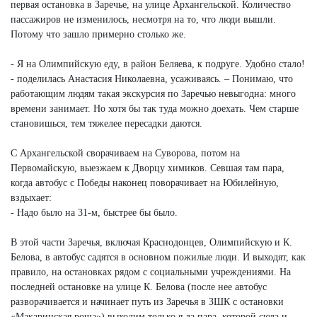
первая остановка в Заречье, на улице Архангельской. Количество
пассажиров не изменилось, несмотря на то, что люди вышли.
Потому что зашло примерно столько же.
- Я на Олимпийскую еду, в район Беляева, к подруге. Удобно стало!
- поделилась Анастасия Николаевна, усаживаясь. – Понимаю, что
работающим людям такая экскурсия по Заречью невыгодна: много
времени занимает. Но хотя бы так туда можно доехать. Чем старше
становишься, тем тяжелее пересадки даются.
С Архангельской сворачиваем на Суворова, потом на
Первомайскую, выезжаем к Дворцу химиков. Севшая там пара,
когда автобус с Победы наконец поворачивает на Юбилейную,
вздыхает:
- Надо было на 31-м, быстрее бы было.
В этой части Заречья, включая Краснодонцев, Олимпийскую и К.
Белова, в автобус садятся в основном пожилые люди. И выходят, как
правило, на остановках рядом с социальными учреждениями. На
последней остановке на улице К. Белова (после нее автобус
разворачивается и начинает путь из Заречья в ЗШК с остановки
«Макаринская роща») выходим только я да пара, которой сюда и