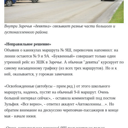
Внутри Заречья «девятка» связывает разные части большого и
густонаселенного района.
«Неправильное решение»
Объявив о каникулах маршрута № 9Ш, перевозчик напомнил: на
линии остаются № 9 и 9А. «Буквенный» совершает только один
утренний рейс из ЗШК в Заречье. А обычная "девятка" курсирует по
самому насыщенному графику (из всех трех маршрутов). Но и к
ней, оказывается, у горожан замечания.
«Освобожденные (автобусы – прим.ред.) от этого школьного
маршрута, надеюсь, пустят на обычный 9-й маршрут. Очень
большой интервал сейчас», - оставила комментарий под постом
Зульфия. «Все верно», - ответил аккаунт «Автоколонны…». Но
обратим внимание на дискуссию череповчан-пассажиров в конце
мая - начале июня.