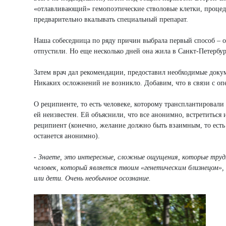
«отлавливающий» гемопоэтические стволовые клетки, процеду
предварительно вкалывать специальный препарат.
Наша собеседница по ряду причин выбрала первый способ – о
отпустили. Но еще несколько дней она жила в Санкт-Петербур
Затем врач дал рекомендации, предоставил необходимые доку
Никаких осложнений не возникло. Добавим, что в связи с о
О реципиенте, то есть человеке, которому трансплантировали 
ей неизвестен. Ей объяснили, что все анонимно, встретиться и
реципиент (конечно, желание должно быть взаимным, то есть е
останется анонимно).
- Знаете, это интересные, сложные ощущения, которые трудн
человек, который является твоим «генетическим близнецом»,
или дети. Очень необычное осознание.