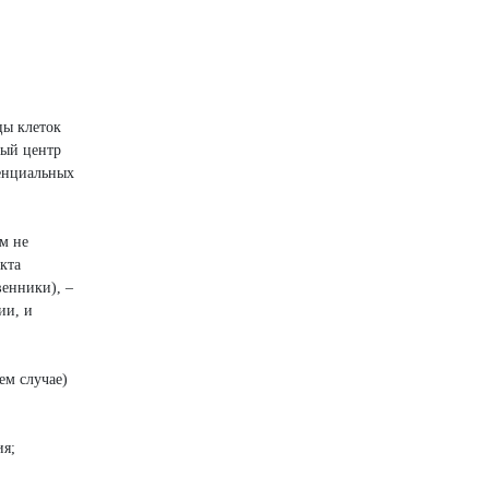
цы клеток
вый центр
тенциальных
м не
кта
венники), –
ии, и
ем случае)
ия;