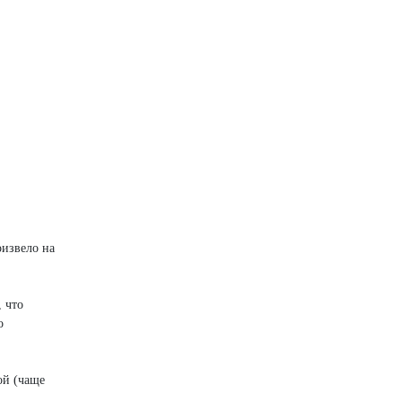
оизвело на
, что
о
ой (чаще