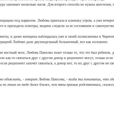
ра занимает несколько часов. Для второго способа не нужна анестезия,
перацию под наркозом. Любовь приехала в клинику утром, а уже вечеро
ге и приходила осмотры, медики следили за ее состоянием и самочувств
менты, и далее женщина наблюдалась уже в своей поликлинике в Черепо
перацией Любови дали двухнедельный больничный, все как положено.
ее костный мозг, Любовь Паюсова знает только то, что это был ребенок, 
ли как-то связаться друг с другом донор и реципиент могут, только если 
сли реципиент захочет связаться, а донор нет, то их друг с другом не св
о объяснить, - говорит Любовь Паюсова, - когда ты понимаешь, что гд
 и по генам он тебе даже ближе, чем твои прямые родственники, скаже