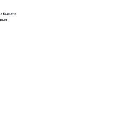
о бывали
рила: