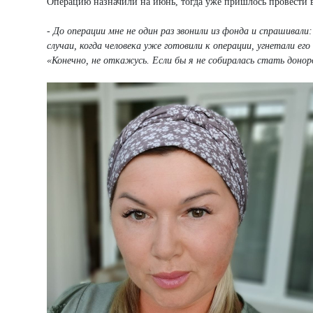
Операцию назначили на июнь, тогда уже пришлось провести в
- До операции мне не один раз звонили из фонда и спрашивал
случаи, когда человека уже готовили к операции, угнетали ег
«Конечно, не откажусь. Если бы я не собиралась стать доноро