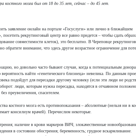
 костного мозга был от 18 до 35 лет, сейчас – до 45 лет.
нить заявление онлайн на портале «Госуслуги» или лично в ближайшем
, посетить рекрутинговый центр все равно придется – чтобы сдать образ
дование совместимости клеток), это бесплатно. В Череповце рекрутинго
; но обратите внимание, что здесь другое возрастное ограничение для по
онацию, но довольно часто бывают случаи, когда к потенциальным донора
о вероятность найти «генетического близнеца» невелика. По данным прое
овека подойдут для пересадки другому человеку (если эти люди не родст
наоборот: люди, которым нужна пересадка, находятся в отчаянном положен
 без преувеличения, спасителем.
тва костного мозга есть противопоказания – абсолютные (нельзя ни в ко
имает консилиум врачей). Перечислим некоторые.
трения; наличие в крови маркеров ВИЧ; злокачественные новообразован
ведения в состоянии обострения; беременность; грудное вскармливание.