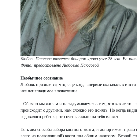
Любовь Паюсова является донором крови уже 28 лет. Ее мать
Фото: предоставлено Любовью Паюсовой
Необычное осознание
Любовь признается, что, еще когда впервые оказалась в инсти
нее неизгладимое впечатление:
- Обычно мы живем и не задумываемся о том, что какие-то люд
происходит с другими, нам сложно это понять. Но когда видиш
годовалого ребенка, это очень сильно на тебя влияет.
Есть два способа забора костного мозга, и донор имеет право
всего из подвздошной) кости под общим наркозом. Второй спос