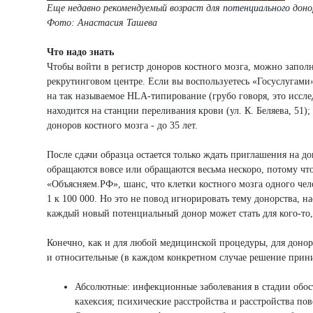
Еще недавно рекомендуемый возраст для потенциального донора
Фото: Анастасия Ташева
Что надо знать
Чтобы войти в регистр доноров костного мозга, можно запол
рекрутинговом центре. Если вы воспользуетесь «Госуслугами»
на так называемое HLA-типирование (грубо говоря, это иссле
находится на станции переливания крови (ул. К. Беляева, 51)
доноров костного мозга - до 35 лет.
После сдачи образца остается только ждать приглашения на д
обращаются вовсе или обращаются весьма нескоро, потому чт
«Объясняем.РФ», шанс, что клетки костного мозга одного чел
1 к 100 000. Но это не повод игнорировать тему донорства, 
каждый новый потенциальный донор может стать для кого-то,
Конечно, как и для любой медицинской процедуры, для донорс
и относительные (в каждом конкретном случае решение прин
Абсолютные: инфекционные заболевания в стадии обос
кахексия; психические расстройства и расстройства по