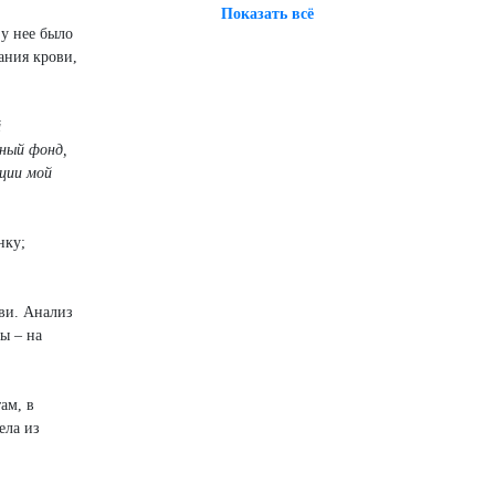
Показать всё
у нее было
ания крови,
й
ьный фонд,
ации мой
нку;
ви. Анализ
ы – на
ам, в
ела из