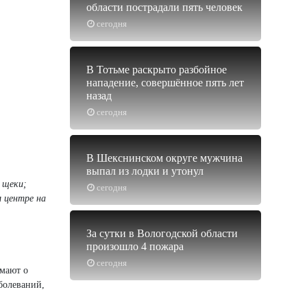
области пострадали пять человек
сегодня
В Тотьме раскрыто разбойное
нападение, совершённое пять лет
назад
сегодня
В Шекснинском округе мужчина
выпал из лодки и утонул
 щеки;
сегодня
м центре на
За сутки в Вологодской области
произошло 4 пожара
сегодня
умают о
болеваний,