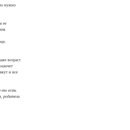
 но нужно
м ее
ием.
вце.
даже возраст
захочет
яжут и все
е-то есть
м, родители