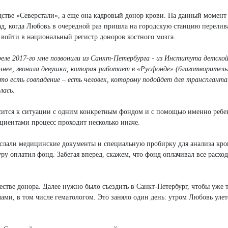
стве «Северстали», а еще она кадровый донор крови. На данный момент 
азад, когда Любовь в очередной раз пришла на городскую станцию перелив
 войти в национальный регистр доноров костного мозга.
апреле 2017-го мне позвонили из Санкт-Петербурга - из Института детско
чнее, звонила девушка, которая работает в «Русфонде» (благотворител
то есть совпадение – есть человек, которому подойдет для трансплант
лась.
осится к ситуации с одним конкретным фондом и с помощью именно ребе
циентами процесс проходит несколько иначе.
ислали медицинские документы и специальную пробирку для анализа кро
у оплатил фонд. Забегая вперед, скажем, что фонд оплачивал все расход
тве донора. Далее нужно было съездить в Санкт-Петербург, чтобы уже т
ачами, в том числе гематологом. Это заняло один день: утром Любовь улет