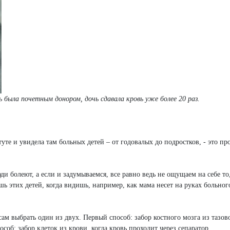
 была почетным донором, дочь сдавала кровь уже более 20 раз.
туте и увидела там больных детей – от годовалых до подростков, - это пр
и болеют, а если и задумываемся, все равно ведь не ощущаем на себе то
ь этих детей, когда видишь, например, как мама несет на руках больног
 сам выбрать один из двух. Первый способ: забор костного мозга из тазов
об: забор клеток из крови, когда кровь проходит через сепаратор,