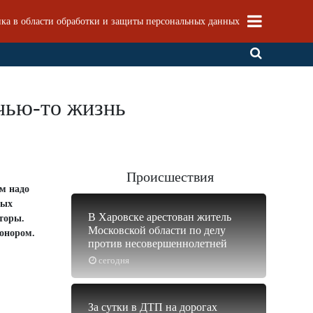
ка в области обработки и защиты персональных данных
 чью-то жизнь
Происшествия
им надо
ных
В Харовске арестован житель
аторы.
Московской области по делу
донором.
против несовершеннолетней
сегодня
За сутки в ДТП на дорогах