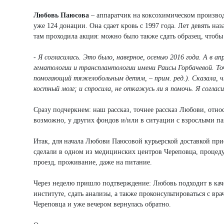
Любовь Паюсова
– аппаратчик на коксохимическом производ
уже 124 донации. Она сдает кровь с 1997 года. Лет девять н
там проходила акция: можно было также сдать образец, чтобы
- Я согласилась. Это было, наверное, осенью 2016 года. А в 
гематологии и трансплантологии имени Раисы Горбачевой. То
помогающий тяжелобольным детям, – прим. ред.). Сказала, ч
костный мозг; и спросила, не откажусь ли я помочь. Я согласи
Сразу подчеркнем: наш рассказ, точнее рассказ Любови, отн
возможно, у других фондов и/или в ситуации с взрослыми па
Итак, для начала Любови Паюсовой курьерской доставкой пр
сделали в одном из медицинских центров Череповца, процедур
проезд, проживание, даже на питание.
Через неделю пришло подтверждение: Любовь подходит в качес
институте, сдать анализы, а также проконсультироваться с вр
Череповца и уже вечером вернулась обратно.