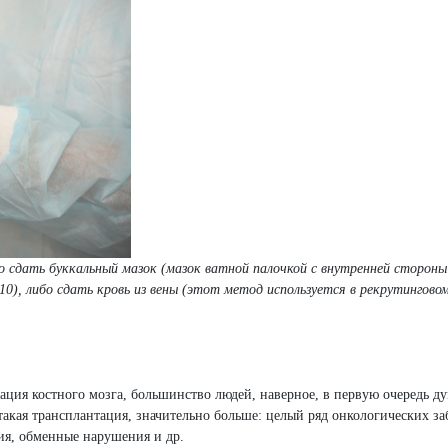
о сдать буккальный мазок (мазок ватной палочкой с внутренней стороны
10), либо сдать кровь из вены (этот метод используется в рекрутингово
тация костного мозга, большинство людей, наверное, в первую очередь д
такая трансплантация, значительно больше: целый ряд онкологических за
мия, обменные нарушения и др.