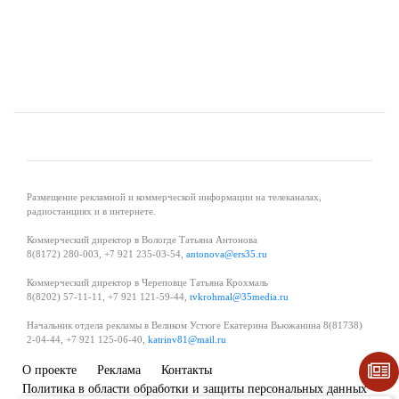
Размещение рекламной и коммерческой информации на телеканалах,
радиостанциях и в интернете.
Коммерческий директор в Вологде Татьяна Антонова
8(8172) 280-003, +7 921 235-03-54,
antonova@ers35.ru
Коммерческий директор в Череповце Татьяна Крохмаль
8(8202) 57-11-11, +7 921 121-59-44,
tvkrohmal@35media.ru
Начальник отдела рекламы в Великом Устюге Екатерина Вьюжанина 8(81738)
2-04-44, +7 921 125-06-40,
katrinv81@mail.ru
О проекте
Реклама
Контакты
Политика в области обработки и защиты персональных данных