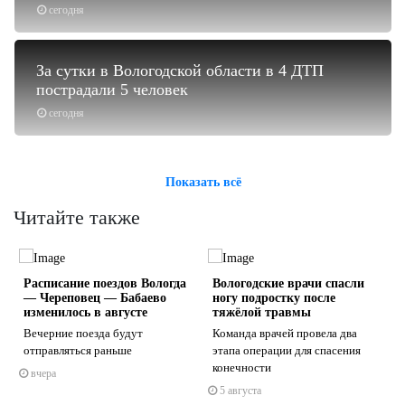
сегодня
За сутки в Вологодской области в 4 ДТП
пострадали 5 человек
сегодня
Показать всё
Читайте также
Расписание поездов Вологда
Вологодские врачи спасли
— Череповец — Бабаево
ногу подростку после
изменилось в августе
тяжёлой травмы
Вечерние поезда будут
Команда врачей провела два
отправляться раньше
этапа операции для спасения
s
ne
конечности
вчера
5 августа