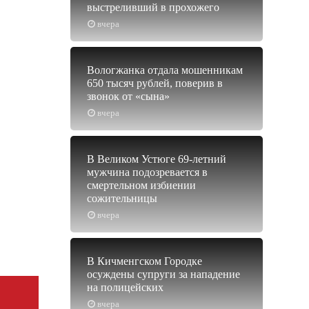
выстреливший в прохожего
вчера
Вологжанка отдала мошенникам
650 тысяч рублей, поверив в
звонок от «сына»
вчера
В Великом Устюге 69-летний
мужчина подозревается в
смертельном избиении
сожительницы
вчера
В Кичменгском Городке
осуждены супруги за нападение
на полицейских
вчера