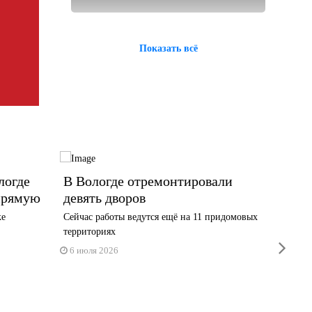
Показать всё
логде
В Вологде отремонтировали
В пар
прямую
девять дворов
закон
колес
ке
Сейчас работы ведутся ещё на 11 придомовых
.
территориях
Теперь н
next
под 16 б
6 июля 2026
9 июня 