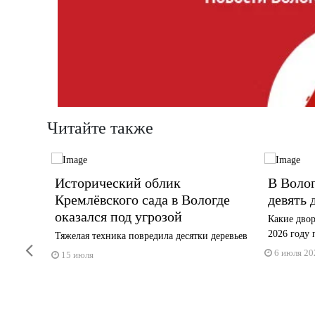
Читайте также
️Исторический облик
В Воло
гжанке
Кремлёвского сада в Вологде
девять 
оказался под угрозой
Какие двор
2026 году 
 на
Тяжелая техника повредила десятки деревьев
Previous
6 июля 20
15 июля