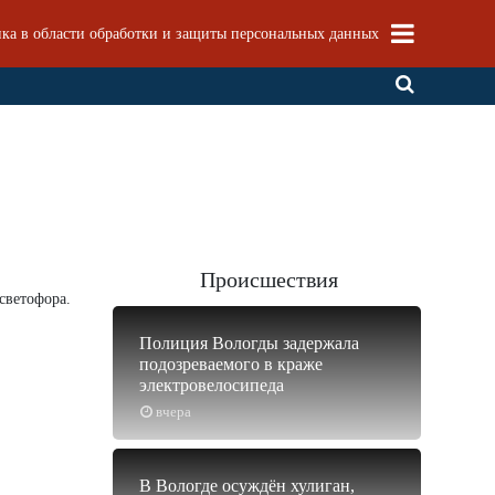
ка в области обработки и защиты персональных данных
Происшествия
светофора.
Полиция Вологды задержала
подозреваемого в краже
электровелосипеда
вчера
В Вологде осуждён хулиган,