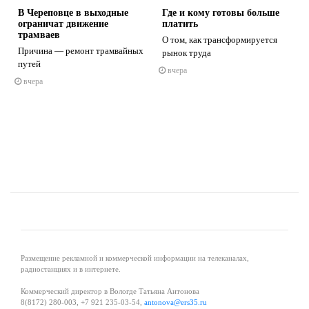
В Череповце в выходные
Где и кому готовы больше
ограничат движение
платить
трамваев
О том, как трансформируется
Причина — ремонт трамвайных
рынок труда
путей
вчера
s
ne
вчера
Размещение рекламной и коммерческой информации на телеканалах,
радиостанциях и в интернете.
Коммерческий директор в Вологде Татьяна Антонова
8(8172) 280-003, +7 921 235-03-54,
antonova@ers35.ru