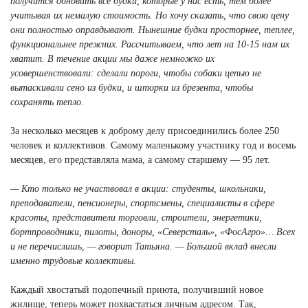
получится обновить все будки, которые у нас есть, тем более
учитывая их немалую стоимость. Но хочу сказать, что свою цену
они полностью оправдывают. Нынешние будки просторнее, теплее,
функциональнее прежних. Рассчитываем, что лет на 10-15 нам их
хватит. В течение акции мы даже немножко их
усовершенствовали: сделали пороги, чтобы собаки цепью не
вытаскивали сено из будки, и шторки из брезента, чтобы
сохранять тепло.
За несколько месяцев к доброму делу присоединились более 250
человек и коллективов. Самому маленькому участнику год и восемь
месяцев, его представляла мама, а самому старшему — 95 лет.
— Кто только не участвовал в акции: студенты, школьники,
преподаватели, пенсионеры, спортсмены, специалисты в сфере
красоты, представители торговли, строители, энергетики,
бортпроводники, пилоты, доноры, «Северсталь», «ФосАгро»… Всех
и не перечислишь, — говорит Татьяна. — Большой вклад внесли
именно трудовые коллективы.
Каждый хвостатый подопечный приюта, получивший новое
жилище, теперь может похвастаться личным адресом. Так,