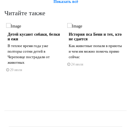
Показать всё
Читайте также
Детей кусают собаки, белки
История пса Бени и тех, кто
и ежи
не сдается
В теплое время года уже
Как животные попали в приюты
полторы сотни детей в
и чем им можно помочь прямо
Череповце пострадали от
сейчас
s
ne
животных
24 июля
29 июля