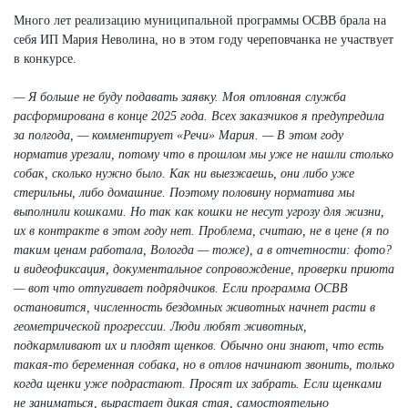
Много лет реализацию муниципальной программы ОСВВ брала на
себя ИП Мария Неволина, но в этом году череповчанка не участвует
в конкурсе.
— Я больше не буду подавать заявку. Моя отловная служба
расформирована в конце 2025 года. Всех заказчиков я предупредила
за полгода, — комментирует «Речи» Мария. — В этом году
норматив урезали, потому что в прошлом мы уже не нашли столько
собак, сколько нужно было. Как ни выезжаешь, они либо уже
стерильны, либо домашние. Поэтому половину норматива мы
выполнили кошками. Но так как кошки не несут угрозу для жизни,
их в контракте в этом году нет. Проблема, считаю, не в цене (я по
таким ценам работала, Вологда — тоже), а в отчетности: фото?
и видеофиксация, документальное сопровождение, проверки приюта
— вот что отпугивает подрядчиков. Если программа ОСВВ
остановится, численность бездомных животных начнет расти в
геометрической прогрессии. Люди любят животных,
подкармливают их и плодят щенков. Обычно они знают, что есть
такая-то беременная собака, но в отлов начинают звонить, только
когда щенки уже подрастают. Просят их забрать. Если щенками
не заниматься, вырастает дикая стая, самостоятельно