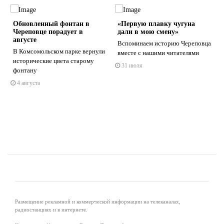
Обновленный фонтан в
«Первую плавку чугуна
Череповце порадует в
дали в мою смену»
августе
Вспоминаем историю Череповца
В Комсомольском парке вернули
вместе с нашими читателями
исторические цвета старому
31 июля
s
ne
фонтану
4 августа
Размещение рекламной и коммерческой информации на телеканалах,
радиостанциях и в интернете.