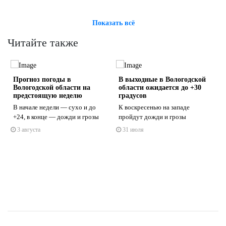
Показать всё
Читайте также
Прогноз погоды в
В выходные в Вологодской
Вологодской области на
области ожидается до +30
предстоящую неделю
градусов
В начале недели — сухо и до
К воскресенью на западе
+24, в конце — дожди и грозы
пройдут дожди и грозы
s
ne
3 августа
31 июля