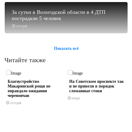
За сутки в Вологодской области в 4 ДТП
пострадали 5 человек
сегодня
Показать всё
Читайте также
Благоустройство
На Советском проспекте так
Макаринской рощи не
и не привели в порядок
оправдало ожидания
сломанные стоки
череповчан
вчера
сегодня
s
ne