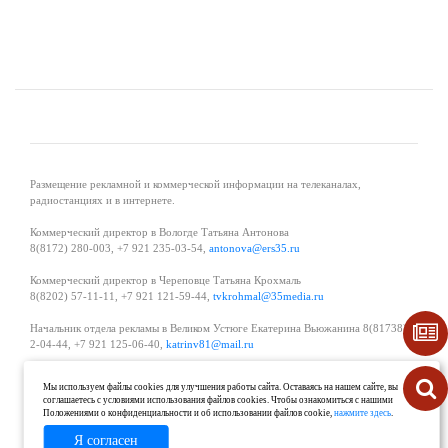
Размещение рекламной и коммерческой информации на телеканалах,
радиостанциях и в интернете.
Коммерческий директор в Вологде Татьяна Антонова
8(8172) 280-003, +7 921 235-03-54,
antonova@ers35.ru
Коммерческий директор в Череповце Татьяна Крохмаль
8(8202) 57-11-11, +7 921 121-59-44,
tvkrohmal@35media.ru
Начальник отдела рекламы в Великом Устюге Екатерина Вьюжанина 8(81738)
2-04-44, +7 921 125-06-40,
katrinv81@mail.ru
О проекте
Реклама
Контакты
Мы используем файлы cookies для улучшения работы сайта. Оставаясь на нашем сайте, вы
Политика в области обработки и защиты персональных данных
соглашаетесь с условиями использования файлов cookies. Чтобы ознакомиться с нашими
Положениями о конфиденциальности и об использовании файлов cookie,
нажмите здесь
.
Я согласен