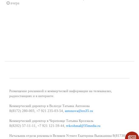
вчера
s
ne
Размещение рекламной и коммерческой информации на телеканалах,
радиостанциях и в интернете.
Коммерческий директор в Вологде Татьяна Антонова
8(8172) 280-003, +7 921 235-03-54,
antonova@ers35.ru
Коммерческий директор в Череповце Татьяна Крохмаль
8(8202) 57-11-11, +7 921 121-59-44,
tvkrohmal@35media.ru
Начальник отдела рекламы в Великом Устюге Екатерина Вьюжанина 8(81738)