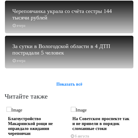
Череповчанка украла со счёта сестры 144
тысячи рублей
вчера
За сутки в Вологодской области в 4 ДТП
пострадали 5 человек
вчера
Показать всё
Читайте также
Благоустройство
На Советском проспекте так
Макаринской рощи не
и не привели в порядок
оправдало ожидания
сломанные стоки
череповчан
х
6 августа