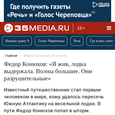
16+
Накопи удачу 9
Голос Череповца
Речь
Где взять газету
Главная
Федор Конюхов: «Я жив, ло...
Федор Конюхов: «Я жив, лодка
выдержала. Волны большие. Они
разрушительные»
Известный путешественник стал первым
человеком в мире, кому удалось пересечь
Южную Атлантику на весельной лодке. В
пути Федор Конюхов попал в шторм.