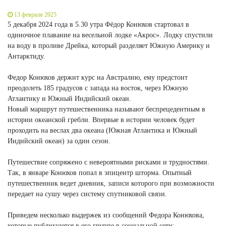
13 февраля 2025
5 декабря 2024 года в 5.30 утра Фёдор Конюхов стартовал в
одиночное плавание на весельной лодке «Акрос». Лодку спустили
на воду в проливе Дрейка, который разделяет Южную Америку и
Антарктиду.
Федор Конюхов держит курс на Австралию, ему предстоит
преодолеть 185 градусов с запада на восток, через Южную
Атлантику и Южный Индийский океан.
Новый маршрут путешественника называют беспрецедентным в
истории океанской гребли. Впервые в истории человек будет
проходить на веслах два океана (Южная Атлантика и Южный
Индийский океан) за один сезон.
Путешествие сопряжено с невероятными рисками и трудностями.
Так, в январе Конюхов попал в эпицентр шторма. Опытный
путешественник ведет дневник, записи которого при возможности
передает на сушу через систему спутниковой связи.
Приведем несколько выдержек из сообщений Федора Конюхова,
которые публикуются в его группе в социальной сети: