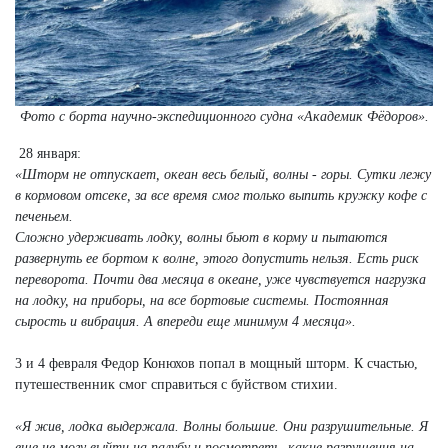
Фото с борта научно-экспедиционного судна «Академик Фёдоров».
28 января:
«Шторм не отпускает, океан весь белый, волны - горы. Сутки лежу
в кормовом отсеке, за все время смог только выпить кружку кофе с
печеньем.
Сложно удерживать лодку, волны бьют в корму и пытаются
развернуть ее бортом к волне, этого допустить нельзя. Есть риск
переворота.
Почти два месяца в океане, уже чувствуется нагрузка
на лодку, на приборы, на все бортовые системы. Постоянная
сырость и вибрация. А впереди еще минимум 4 месяца».
3 и 4 февраля Федор Конюхов попал в мощный шторм. К счастью,
путешественник смог справиться с буйством стихии.
«Я жив, лодка выдержала. Волны большие. Они разрушительные. Я
еще не могу выйти на палубу и посмотреть, какие разрушения на