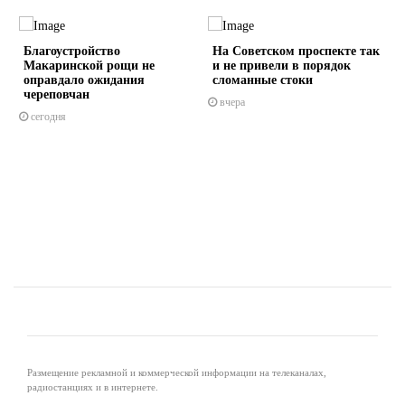
Благоустройство
На Советском проспекте так
Макаринской рощи не
и не привели в порядок
оправдало ожидания
сломанные стоки
череповчан
вчера
сегодня
s
ne
Размещение рекламной и коммерческой информации на телеканалах,
радиостанциях и в интернете.