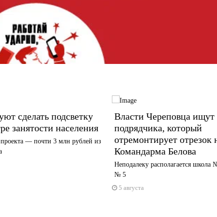
ют сделать подсветку
Власти Череповца ищут
ре занятости населения
подрядчика, который
отремонтирует отрезок 
проекта — почти 3 млн рублей из
Командарма Белова
а
Неподалеку располагается школа №
№ 5
5 августа