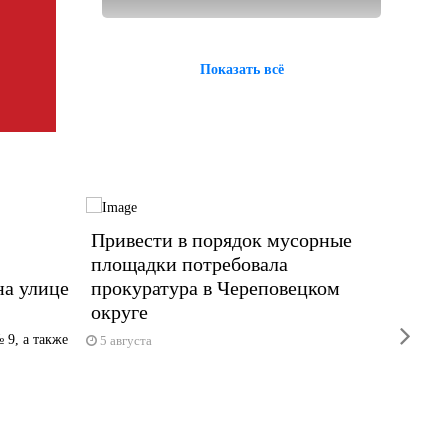
Показать всё
Привести в порядок мусорные
В пос
площадки потребовала
капре
на улице
прокуратура в Череповецком
соору
округе
Объект о
next
 9, а также
5 августа
5 авгус