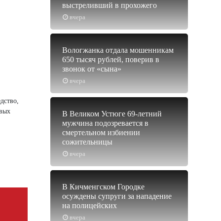
выстреливший в прохожего
вчера
Вологжанка отдала мошенникам
650 тысяч рублей, поверив в
звонок от «сына»
вчера
дство,
овых
В Великом Устюге 69-летний
мужчина подозревается в
смертельном избиении
сожительницы
вчера
В Кичменгском Городке
осуждены супруги за нападение
на полицейских
вчера