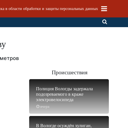
ка в области обработки и защиты персональных данных
ву
иметров
Происшествия
Полиция Вологды задержала
подозреваемого в краже
электровелосипеда
вчера
В Вологде осуждён хулиган,