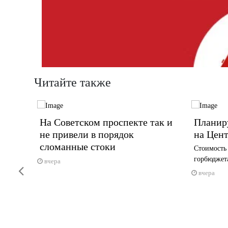
Читайте также
ители
На Советском проспекте так и
Планиру
ячую
не привели в порядок
на Цент
сломанные стоки
Стоимость 
горбюджет
меньше
вчера
Previous
вчера