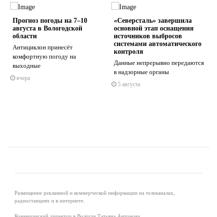
Прогноз погоды на 7–10
«Северсталь» завершила
августа в Вологодской
основной этап оснащения
области
источников выбросов
системами автоматического
Антициклон принесёт
контроля
комфортную погоду на
Данные непрерывно передаются
s
ne
выходные
в надзорные органы
вчера
5 августа
Размещение рекламной и коммерческой информации на телеканалах,
радиостанциях и в интернете.
Коммерческий директор в Вологде Татьяна Антонова