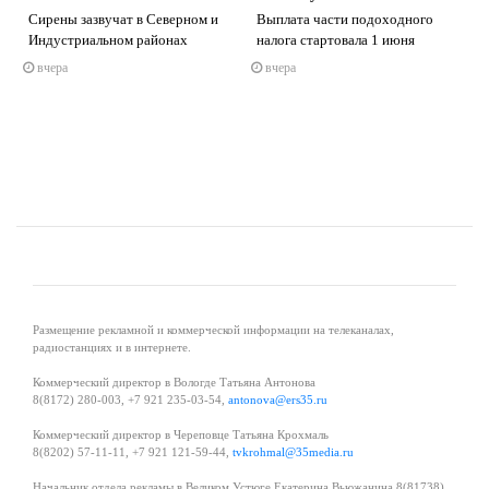
Сирены зазвучат в Северном и
Выплата части подоходного
s
ne
Индустриальном районах
налога стартовала 1 июня
вчера
вчера
Размещение рекламной и коммерческой информации на телеканалах,
радиостанциях и в интернете.
Коммерческий директор в Вологде Татьяна Антонова
8(8172) 280-003, +7 921 235-03-54,
antonova@ers35.ru
Коммерческий директор в Череповце Татьяна Крохмаль
8(8202) 57-11-11, +7 921 121-59-44,
tvkrohmal@35media.ru
Начальник отдела рекламы в Великом Устюге Екатерина Вьюжанина 8(81738)