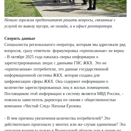
Немало горожан предпочитают решать вопросы, связанные с
услугой по вывозу мусора, не онлайн, а в офисе регоператора.
Сверить данные
Специалисты регионального оператора, которым мы адресовали ряд
вопросов, сразу отметили: формулировка «приписанные» не верна.
- В октябре 2025 года началась сверка информации о
зарегистрированных лицах с данными ГИС ЖКХ. Это не
«приписанные» потребители, это данные государственной
информационной системы ЖКХ, которая создана для
цифровизации сферы ЖКХ. Она содержит информацию о
количестве зарегистрированных лиц в жилых помещениях.
Поставщиком этой информации в систему является МВД России, -
пояснила заместитель директора по связям с общественностью
компании «Чистый След» Наталья Ёрохова.
- В чем причина увеличения количества потребителей? Это
действительно произошло у многих или же случаи единичные? Эта
ситуация возникла только в Вологодской области или в целом по