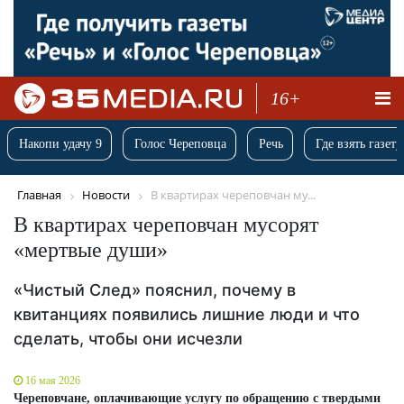
16+
Накопи удачу 9
Голос Череповца
Речь
Где взять газету
Главная
Новости
В квартирах череповчан му...
В квартирах череповчан мусорят
«мертвые души»
«Чистый След» пояснил, почему в
квитанциях появились лишние люди и что
сделать, чтобы они исчезли
16 мая 2026
Череповчане, оплачивающие услугу по обращению с твердыми