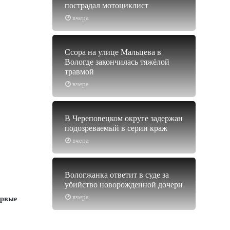
пострадал мотоциклист
вчера
Ссора на улице Мальцева в
Вологде закончилась тяжёлой
травмой
вчера
В Череповецком округе задержан
подозреваемый в серии краж
вчера
Вологжанка ответит в суде за
убийство новорожденной дочери
вчера
ервые