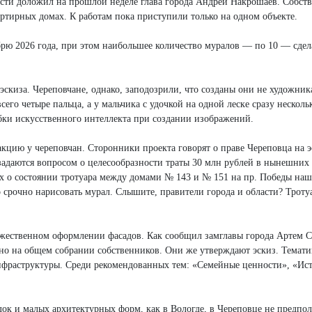
асти доложил на прошлой неделе глава города Андрей Накрошаев. Собст
тирных домах. К работам пока приступили только на одном объекте.
абрю 2026 года, при этом наибольшее количество муралов — по 10 — сдел
эскиза. Череповчане, однако, заподозрили, что созданы они не художник
сего четыре пальца, а у мальчика с удочкой на одной леске сразу несколь
бки искусственного интеллекта при создании изображений.
цию у череповчан. Сторонники проекта говорят о праве Череповца на э
адаются вопросом о целесообразности траты 30 млн рублей в нынешних
ях о состоянии тротуара между домами № 143 и № 151 на пр. Победы на
рочно нарисовать мурал. Слышите, правители города и области? Тротуа
ожественном оформлении фасадов. Как сообщил замглавы города Артем С
о на общем собрании собственников. Они же утверждают эскиз. Темати
нфраструктуры. Среди рекомендованных тем: «Семейные ценности», «Ист
к и малых архитектурных форм, как в Вологде, в Череповце не предпола