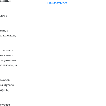
венники
Показать всё
ают в
ами, а
ко крючков,
стетику и
 не самых
ш подписчик
р плохой, а
околов,
ка мурала
ория»,
гается.