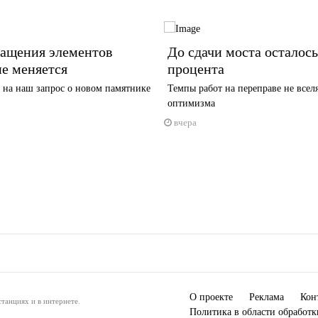
ращения элементов
До сдачи моста осталось
е меняется
процента
 на наш запрос о новом памятнике
Темпы работ на переправе не всел
оптимизма
вчера
О проекте
Реклама
Кон
танциях и в интернете.
Политика в области обработ