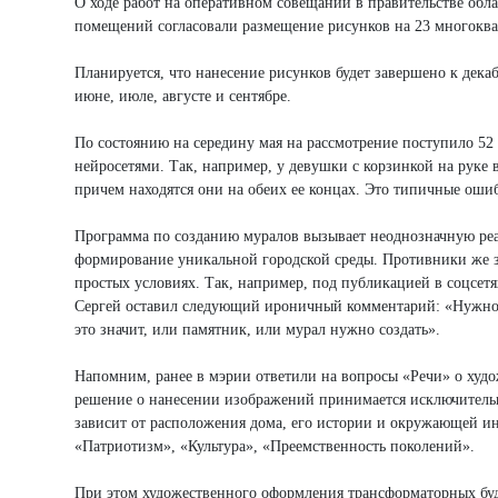
О ходе работ на оперативном совещании в правительстве обл
помещений согласовали размещение рисунков на 23 многоквар
Планируется, что нанесение рисунков будет завершено к дек
июне, июле, августе и сентябре.
По состоянию на середину мая на рассмотрение поступило 52 
нейросетями. Так, например, у девушки с корзинкой на руке в
причем находятся они на обеих ее концах. Это типичные оши
Программа по созданию муралов вызывает неоднозначную реак
формирование уникальной городской среды. Противники же з
простых условиях. Так, например, под публикацией в соцсет
Сергей оставил следующий ироничный комментарий: «Нужно с
это значит, или памятник, или мурал нужно создать».
Напомним, ранее в мэрии ответили на вопросы «Речи» о худ
решение о нанесении изображений принимается исключительн
зависит от расположения дома, его истории и окружающей и
«Патриотизм», «Культура», «Преемственность поколений».
При этом художественного оформления трансформаторных будо