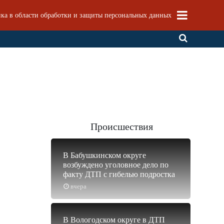
ка в области обработки и защиты персональных данных
Происшествия
В Бабушкинском округе
возбуждено уголовное дело по
факту ДТП с гибелью подростка
вчера
В Вологодском округе в ДТП