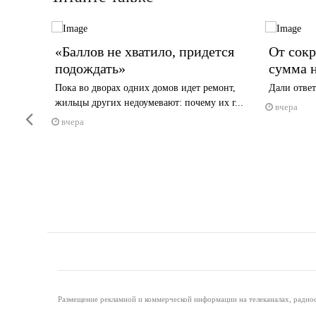
«Баллов не хватило, придется
От сок
усте
подождать»
сумма н
Пока во дворах одних домов идет ремонт,
Дали ответ
у
жильцы других недоумевают: почему их г...
вчера
Previous
вчера
Размещение рекламной и коммерческой информации на телеканалах, радиос