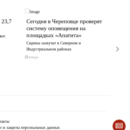
 23,7
Сегодня в Череповце проверят
13 ты
систему оповещения на
Волог
площадках «Апатита»
новую
яют
Сирены зазвучат в Северном и
Выплата 
next
Индустриальном районах
1 июня
вчера
вчера
такты
ки и защиты персональных данных