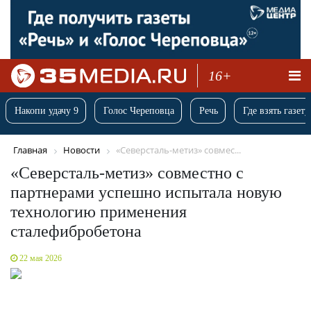
16+
Накопи удачу 9
Голос Череповца
Речь
Где взять газету
Главная
Новости
«Северсталь-метиз» совмес...
«Северсталь-метиз» совместно с
партнерами успешно испытала новую
технологию применения
сталефибробетона
22 мая 2026