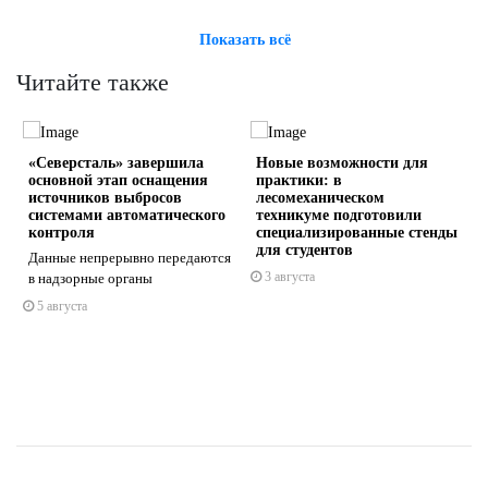
Показать всё
Читайте также
«Северсталь» завершила
Новые возможности для
основной этап оснащения
практики: в
источников выбросов
лесомеханическом
системами автоматического
техникуме подготовили
контроля
специализированные стенды
для студентов
Данные непрерывно передаются
s
ne
3 августа
в надзорные органы
5 августа