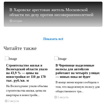
В Харовске арестован житель Московской
области по делу против несовершеннолетней
сегодня
Показать всё
Читайте также
Строительство жилья в
В Череповце выделенные
Вологодской области упало
полосы для автобусов
на 43,9 % — цены на
работают на четырёх улицах
новостройки от 110 до 170
— новых пока не будет
тыс. руб./кв. м
В конце июня мэрия сообщила о
На Вологодчине упали объемы
s
ne
том, что выделенную полосу для
строительства жилья, цены на
общественного тра...
квартиры в новостройк...
2 августа
2 августа