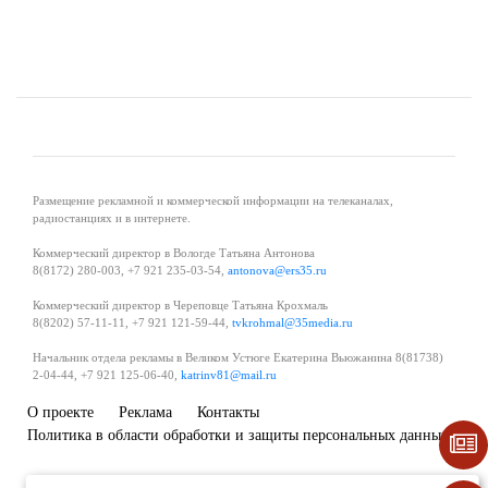
Размещение рекламной и коммерческой информации на телеканалах,
радиостанциях и в интернете.
Коммерческий директор в Вологде Татьяна Антонова
8(8172) 280-003, +7 921 235-03-54,
antonova@ers35.ru
Коммерческий директор в Череповце Татьяна Крохмаль
8(8202) 57-11-11, +7 921 121-59-44,
tvkrohmal@35media.ru
Начальник отдела рекламы в Великом Устюге Екатерина Вьюжанина 8(81738)
2-04-44, +7 921 125-06-40,
katrinv81@mail.ru
О проекте
Реклама
Контакты
Политика в области обработки и защиты персональных данных