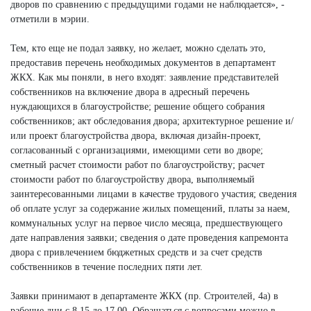
дворов по сравнению с предыдущими годами не наблюдается», -
отметили в мэрии.
Тем, кто еще не подал заявку, но желает, можно сделать это,
предоставив перечень необходимых документов в департамент
ЖКХ. Как мы поняли, в него входят: заявление представителей
собственников на включение двора в адресный перечень
нуждающихся в благоустройстве; решение общего собрания
собственников; акт обследования двора; архитектурное решение и/
или проект благоустройства двора, включая дизайн-проект,
согласованный с организациями, имеющими сети во дворе;
сметный расчет стоимости работ по благоустройству; расчет
стоимости работ по благоустройству двора, выполняемый
заинтересованными лицами в качестве трудового участия; сведения
об оплате услуг за содержание жилых помещений, платы за наем,
коммунальных услуг на первое число месяца, предшествующего
дате направления заявки; сведения о дате проведения капремонта
двора с привлечением бюджетных средств и за счет средств
собственников в течение последних пяти лет.
Заявки принимают в департаменте ЖКХ (пр. Строителей, 4а) в
рабочие дни с 8.15 до 17.00. Обращаться с вопросами можно в