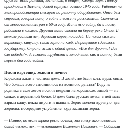
оружие. Были ранения, госпиталь, в общем, хлебнул горя. Победу
праздновал в Таллине, домой вернулся осенью 1945 года. Работал на
электроподстанции слесарем по ремонту оборудования. Отец был
строгим, говорил мало, о войне и вовсе не рассказывал. Скончался
от многочисленных ран в 60-м году. Мать всю войну, да и после,
работала в колхозе. Деревня наша стояла на берегу реки Онеги. В
колхозе растили лен, держали коров, лошадей. На полях сажали
картошку, капусту, сеяли зерно на хлеб. Выращенное сдавалось
государству. Страна жила с одной целью: «
Все для фронта! Все
для победы!». А самыми трудными и голодными, как я помню, были
первые два года войны.
Пекли картошку, ходили в ночное
Кореловы жили в частном доме. В хозяйстве были коза, куры, овцы.
Что больше всего запомнилось из военного детства? Воду из
родника в селе летом носили ведрами на коромысле, зимой — на
санках в деревянной бочке. В доме была русская печка, в ней мать
варила кашу, пекла пироги и шаньги. Зерно мололи вручную: два
жернова, посередине углубление, куда засыпали зерна.
— Помню, по весне трава росла сочная, мы в лесу заготавливали
дикий чеснок, лук, — вспоминает Валентин Павлович. — Собирали