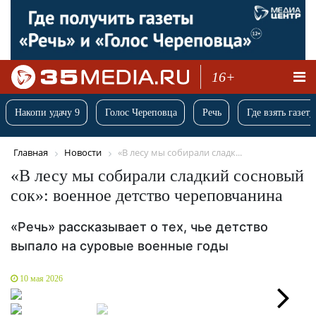
16+
Накопи удачу 9
Голос Череповца
Речь
Где взять газету
Главная
Новости
«В лесу мы собирали сладк...
«В лесу мы собирали сладкий сосновый
сок»: военное детство череповчанина
«Речь» рассказывает о тех, чье детство
выпало на суровые военные годы
10 мая 2026