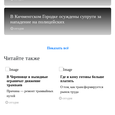
В Кичменгском Городке осуждены супруги за
нападение на полицейских
сегодня
Показать всё
Читайте также
В Череповце в выходные
Где и кому готовы больше
ограничат движение
платить
трамваев
О том, как трансформируется
Причина — ремонт трамвайных
рынок труда
путей
сегодня
s
ne
сегодня