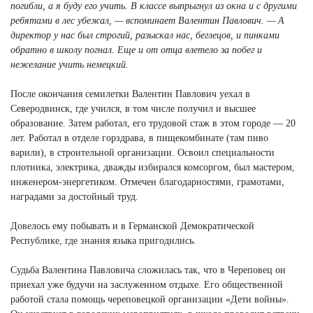
погибли, а я буду его учить. В классе выпрыгнул из окна и с другими
ребятами в лес убежал, — вспоминает Валентин Павлович. — А
директор у нас был строгий, разыскал нас, беглецов, и пинками
обратно в школу погнал. Еще и от отца влетело за побег и
нежелание учить немецкий.
После окончания семилетки Валентин Павлович уехал в
Северодвинск, где учился, в том числе получил и высшее
образование. Затем работал, его трудовой стаж в этом городе — 20
лет. Работал в отделе горздрава, в пищекомбинате (там пиво
варили), в строительной организации. Освоил специальности
плотника, электрика, дважды избирался комсоргом, был мастером,
инженером-энергетиком. Отмечен благодарностями, грамотами,
наградами за достойный труд.
Довелось ему побывать и в Германской Демократической
Республике, где знания языка пригодились.
Судьба Валентина Павловича сложилась так, что в Череповец он
приехал уже будучи на заслуженном отдыхе. Его общественной
работой стала помощь череповецкой организации «Дети войны».