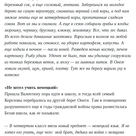
березовый сок, а еще сосновый, лентами. Заберешься на молодое
дерево на самую верхотуру, снимаешь верхний слой коры, а под ним
мягкие ленты еще не затвердевшей коры, пропитанные сладким
соком. Вот их мы и снимали. А еще в сезон собирали грибы и ягоды:
морошку, чернику, бруснику, клюкву, землянику. Все, что лес давал.
Из всего делали домашние заготовки. Взрослым в колхозе на любой
работе помогали, на сенокосе, на уборке картофеля, капусты. А
еще ходили в ночное — пасли коней. Разведем ночью костер, печем
картошку. Рыбу удили. Удочек не было, так мы удилище сооружали
из тонких березовых веток, а леску — из льняных ниток. В Онеге
ловили окуней, щук, ершей, плотву. Тут же на берегу варили уху в
котелке.
«Не хотел учить немецкий»
Пришла Валентину пора идти в школу, и тогда всей семьей
Кореловы перебрались на другой берег Онеги. Там в помещениях
разрушенного еще в годы гражданской войны храма разместилась
Белая школа, как ее называли.
— В четвертом классе ввели новый предмет — немецкий язык. Я не
хотел его учить, еще чего: мой брат, дядьки на войне с немцами