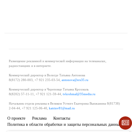
Размещение рекламной и коммерческой информации на телеканалах,
радиостанциях и в интернете.
Коммерческий директор в Вологде Татьяна Антонова
8(8172) 280-003, +7 921 235-03-54,
antonova@ers35.ru
Коммерческий директор в Череповце Татьяна Крохмаль
8(8202) 57-11-11, +7 921 121-59-44,
tvkrohmal@35media.ru
Начальник отдела рекламы в Великом Устюге Екатерина Вьюжанина 8(81738)
2-04-44, +7 921 125-06-40,
katrinv81@mail.ru
О проекте
Реклама
Контакты
Политика в области обработки и защиты персональных данных