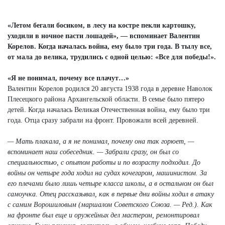
Next
«Летом бегали босиком, в лесу на костре пекли картошку,
уходили в ночное пасти лошадей», — вспоминает Валентин
Корелов. Когда началась война, ему было три года. В тылу все,
от мала до велика, трудились с одной целью: «Все для победы!».
«Я не понимал, почему все плачут…»
Валентин Корелов родился 20 августа 1938 года в деревне Наволок
Плесецкого района Архангельской области. В семье было пятеро
детей. Когда началась Великая Отечественная война, ему было три
года. Отца сразу забрали на фронт. Провожали всей деревней.
— Мать плакала, а я не понимал, почему она так горюет, —
вспоминает наш собеседник. — Забрали сразу, он был со
специальностью, с опытом работы и по возрасту подходил. До
войны он четыре года ходил на судах кочегаром, машинистом. За
его плечами было лишь четыре класса школы, а в остальном он был
самоучка. Отец рассказывал, как в первые дни войны ходил в атаку
с самим Ворошиловым (маршалом Советского Союза. — Ред.). Как
на фронте был еще и оружейных дел мастером, ремонтировал