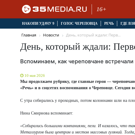
16+
НАКОПИ УДАЧУ 9
ГОЛОС ЧЕРЕПОВЦА
РЕЧЬ
ГДЕ ВЗ
Главная
Новости
День, который ждали: Перв...
День, который ждали: Перв
Вспоминаем, как череповчане встречали 
10 мая 2026
Мы продолжаем рубрику, где главные герои — череповчане
«Речь» и в соцсетях воспоминания о Череповце. Сегодня в
С утра собирались у проходных, потом колоннами шли на пл
Нина Смирнова вспоминает:
«Собирались большими компаниями, пели. И казалось, что так 
Металлургов была центром и местом массовых гуляний. Тогда,