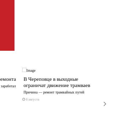
ремонта
В Череповце в выходные
Где и
ограничат движение трамваев
плати
 заработал
Причина — ремонт трамвайных путей
О том, к
6 августа
6 авгус
next