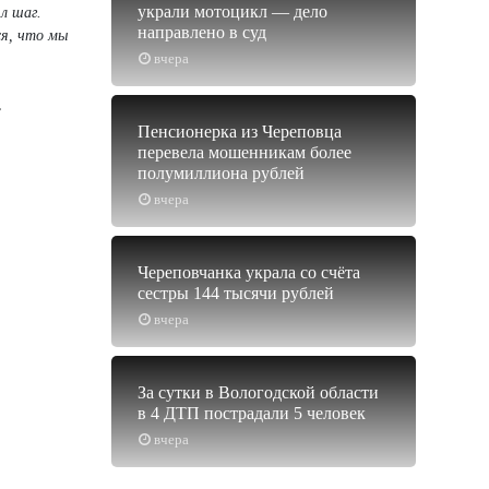
украли мотоцикл — дело
л шаг.
направлено в суд
ся, что мы
вчера
,
Пенсионерка из Череповца
перевела мошенникам более
полумиллиона рублей
вчера
Череповчанка украла со счёта
сестры 144 тысячи рублей
вчера
За сутки в Вологодской области
в 4 ДТП пострадали 5 человек
вчера