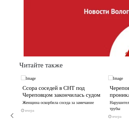
Читайте также
обеды
Ссора соседей в СНТ под
Черепо
Череповцом закончилась судом
проник
Женщина оскорбила соседа за замечание
Нарушител
трубы
вчера
Previous
вчера