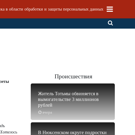
ка в области обработки и защиты персональных данных
Происшествия
азеты
Житель Тотьмы обвиняется в
вымогательстве 3 миллионов
рублей
вчера
адь
 Хотелось
В Нюксенском округе подростки