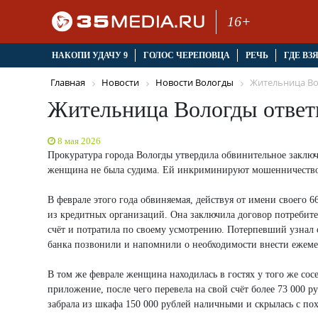
16+
НАКОПИ УДАЧУ 9
ГОЛОС ЧЕРЕПОВЦА
РЕЧЬ
ГДЕ ВЗ
Главная
Новости
Новости Вологды
Жительница Вол
Жительница Вологды ответи
8 мая 2026
Прокуратура города Вологды утвердила обвинительное заклю
женщина не была судима. Ей инкриминируют мошенничество (ч. 
В феврале этого года обвиняемая, действуя от имени своего 6
из кредитных организаций. Она заключила договор потребите
счёт и потратила по своему усмотрению. Потерпевший узнал 
банка позвонили и напомнили о необходимости внести ежеме
В том же феврале женщина находилась в гостях у того же сос
приложение, после чего перевела на свой счёт более 73 000 
забрала из шкафа 150 000 рублей наличными и скрылась с п