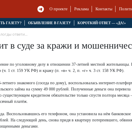
О проекте
Реклама
Контакты
Полити
ЯТЬ ГАЗЕТУ?
ОБЪЯВЛЕНИЕ В ГАЗЕТУ
КОРОТКИЙ ОТВЕТ — «ДА!»
огды ответи...
т в суде за кражи и мошенничес
чение по уголовному делу в отношении 37-летней местной жительницы. 
1 ст. 159 УК РФ) и кражу (п. «в» ч. 2, п. «г» ч. 3 ст. 158 УК РФ).
6-летнего знакомого (соседа по дому), воспользовалась интернет-платфо
льского займа на сумму 49 000 рублей. Полученные деньги она перевела 
о существующем кредитном обязательстве только спустя полтора месяца 
сячный платёж.
еда. Воспользовавшись его телефоном, она установила на нём банковское
рублей. На следующий день, снова придя в квартиру потерпевшего, обвин
охищенными деньгами.