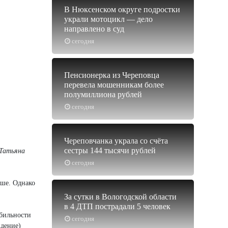
В Нюксенском округе подростки
украли мотоцикл — дело
направлено в суд
сегодня
Пенсионерка из Череповца
перевела мошенникам более
полумиллиона рублей
сегодня
Череповчанка украла со счёта
сестры 144 тысячи рублей
Татьяна
сегодня
ьше. Однако
За сутки в Вологодской области
в 4 ДТП пострадали 5 человек
обильности
сегодня
ждение)