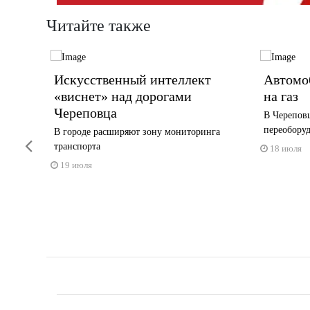
Читайте также
Искусственный интеллект
Автомо
«виснет» над дорогами
на газ
Череповца
жчине,
В Череповц
переобору
В городе расширяют зону мониторинга
Previous
транспорта
18 июля
19 июля