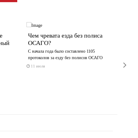
е
Чем чревата езда без полиса
Как Ч
вный
ОСАГО?
услов
С начала года было составлено 1105
Федераль
протоколов за езду без полисов ОСАГО
автолюб
next
11 июля
7 июля