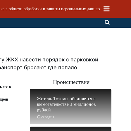
ка в области обработки и защиты персональных данных
ту ЖКХ навести порядок с парковкой
анспорт бросают где попало
Происшествия
ь их в
Житель Тотьмы обвиняется в
ндрей
вымогательстве 3 миллионов
рублей
сегодня