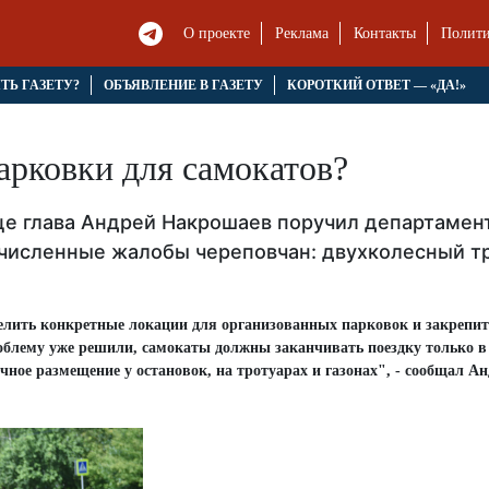
О проекте
Реклама
Контакты
Полити
ЯТЬ ГАЗЕТУ?
ОБЪЯВЛЕНИЕ В ГАЗЕТУ
КОРОТКИЙ ОТВЕТ — «ДА!»
арковки для самокатов?
це глава Андрей Накрошаев поручил департамен
численные жалобы череповчан: двухколесный тр
лить конкретные локации для организованных парковок и закрепит
роблему уже решили, самокаты должны заканчивать поездку только в
чное размещение у остановок, на тротуарах и газонах", - сообщал А