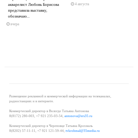
4 августа
акварелист Любовь Борисова
представила выставку,
s
ne
обозначаю...
вчера
Размещение рекламной и коммерческой информации на телеканалах,
радиостанциях и в интернете.
Коммерческий директор в Вологде Татьяна Антонова
8(8172) 280-003, +7 921 235-03-54,
antonova@ers35.ru
Коммерческий директор в Череповце Татьяна Крохмаль
8(8202) 57-11-11, +7 921 121-59-44,
tvkrohmal@35media.ru