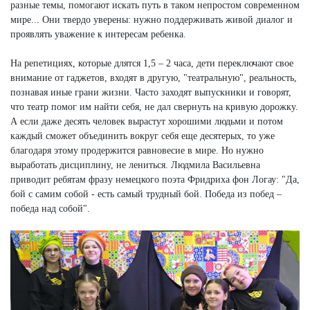
разные темы, помогают искать путь в таком непростом современном
мире... Они твердо уверены: нужно поддерживать живой диалог и
проявлять уважение к интересам ребенка.
На репетициях, которые длятся 1,5 – 2 часа, дети переключают свое
внимание от гаджетов, входят в другую, "театральную", реальность,
познавая иные грани жизни. Часто заходят выпускники и говорят,
что театр помог им найти себя, не дал свернуть на кривую дорожку.
А если даже десять человек вырастут хорошими людьми и потом
каждый сможет объединить вокруг себя еще десятерых, то уже
благодаря этому продержится равновесие в мире. Но нужно
выработать дисциплину, не лениться. Людмила Васильевна
приводит ребятам фразу немецкого поэта Фридриха фон Логау: "Да,
бой с самим собой - есть самый трудный бой. Победа из побед –
победа над собой".