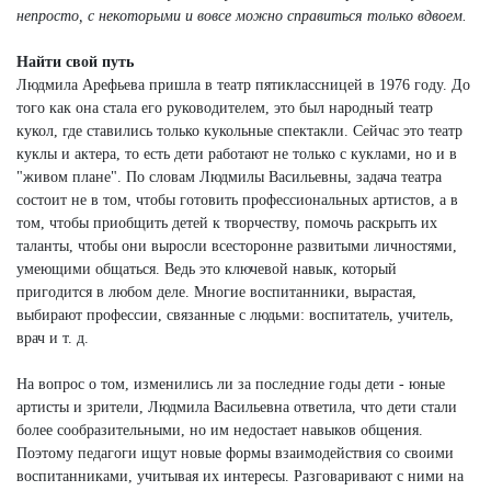
непросто, с некоторыми и вовсе можно справиться только вдвоем.
Найти свой путь
Людмила Арефьева пришла в театр пятиклассницей в 1976 году. До
того как она стала его руководителем, это был народный театр
кукол, где ставились только кукольные спектакли. Сейчас это театр
куклы и актера, то есть дети работают не только с куклами, но и в
"живом плане". По словам Людмилы Васильевны, задача театра
состоит не в том, чтобы готовить профессиональных артистов, а в
том, чтобы приобщить детей к творчеству, помочь раскрыть их
таланты, чтобы они выросли всесторонне развитыми личностями,
умеющими общаться. Ведь это ключевой навык, который
пригодится в любом деле. Многие воспитанники, вырастая,
выбирают профессии, связанные с людьми: воспитатель, учитель,
врач и т. д.
На вопрос о том, изменились ли за последние годы дети - юные
артисты и зрители, Людмила Васильевна ответила, что дети стали
более сообразительными, но им недостает навыков общения.
Поэтому педагоги ищут новые формы взаимодействия со своими
воспитанниками, учитывая их интересы. Разговаривают с ними на