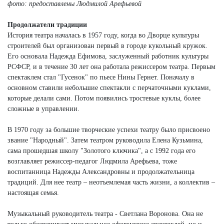
фото: предоставлены Людмилой Арефьевой
Продолжатели традиции
История театра началась в 1957 году, когда во Дворце культуры
строителей был организован первый в городе кукольный кружок.
Его основала Надежда Ефимова, заслуженный работник культуры
РСФСР, и в течение 30 лет она работала режиссером театра. Первым
спектаклем стал "Гусенок" по пьесе Нины Гернет. Поначалу в
основном ставили небольшие спектакли с перчаточными куклами,
которые делали сами. Потом появились тростевые куклы, более
сложные в управлении.
В 1970 году за большие творческие успехи театру было присвоено
звание "Народный". Затем театром руководила Елена Кузьмина,
сама прошедшая школу "Золотого ключика", а с 1992 года его
возглавляет режиссер-педагог Людмила Арефьева, тоже
воспитанница Надежды Александровны и продолжательница
традиций. Для нее театр – неотъемлемая часть жизни, а коллектив –
настоящая семья.
Музыкальный руководитель театра - Светлана Воронова. Она не