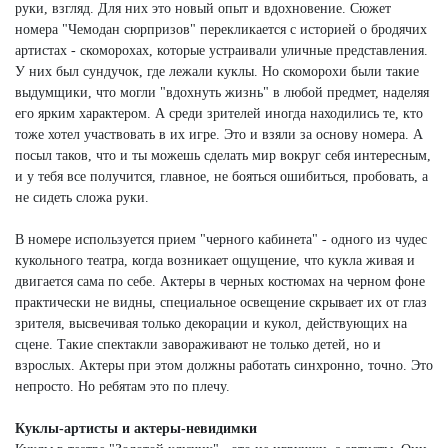
руки, взгляд. Для них это новый опыт и вдохновение. Сюжет
номера "Чемодан сюрпризов" перекликается с историей о бродячих
артистах - скоморохах, которые устраивали уличные представления.
У них был сундучок, где лежали куклы. Но скоморохи были такие
выдумщики, что могли "вдохнуть жизнь" в любой предмет, наделяя
его ярким характером. А среди зрителей иногда находились те, кто
тоже хотел участвовать в их игре. Это и взяли за основу номера. А
посыл таков, что и ты можешь сделать мир вокруг себя интересным,
и у тебя все получится, главное, не бояться ошибиться, пробовать, а
не сидеть сложа руки.
В номере используется прием "черного кабинета" - одного из чудес
кукольного театра, когда возникает ощущение, что кукла живая и
двигается сама по себе. Актеры в черных костюмах на черном фоне
практически не видны, специальное освещение скрывает их от глаз
зрителя, высвечивая только декорации и кукол, действующих на
сцене. Такие спектакли завораживают не только детей, но и
взрослых. Актеры при этом должны работать синхронно, точно. Это
непросто. Но ребятам это по плечу.
Куклы-артисты и актеры-невидимки