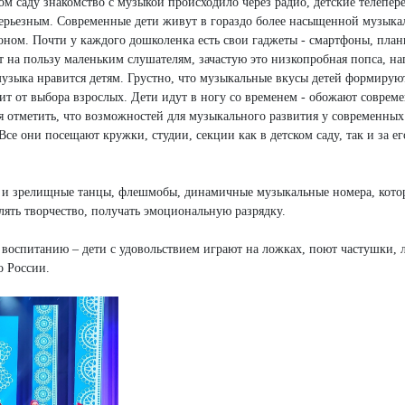
м саду знакомство с музыкой происходило через радио, детские телепере
 серьезным. Современные дети живут в гораздо более насыщенной музыка
фоном. Почти у каждого дошколенка есть свои гаджеты - смартфоны, пла
ет на пользу маленьким слушателям, зачастую это низкопробная попса, н
музыка нравится детям. Грустно, что музыкальные вкусы детей формирую
ит от выбора взрослых. Дети идут в ногу со временем - обожают соврем
я отметить, что возможностей для музыкального развития у современных
се они посещают кружки, студии, секции как в детском саду, так и за ег
е и зрелищные танцы, флешмобы, динамичные музыкальные номера, кото
лять творчество, получать эмоциональную разрядку.
 воспитанию – дети с удовольствием играют на ложках, поют частушки, 
о России.