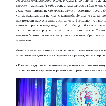
советских мультфильмов. Кроме музыкальных занятий в детско
детские пластинки. А отбор репертуара для эфира был очень
среде, они привыкли, что музыка звучит постоянно, просто 
умные колонки, они на «ты» с техникой. Но она не всегда ид
при помощи искусственного интеллекта. Печально, но такая 
таком материале и индивидуальный выбор детей сильно завис
аранжировки и переделки известных эстрадных песен. Хочетс
намного больше также за счет дополнительного образования. В
пределами.
Дети особенно активно и с интересом воспринимают просты
позволяют им двигаться в современных ритмах, играть, прояв
- В нашем саду большое внимание уделяется патриотическому
стилизованные народные и ритмичные торжественные песни 