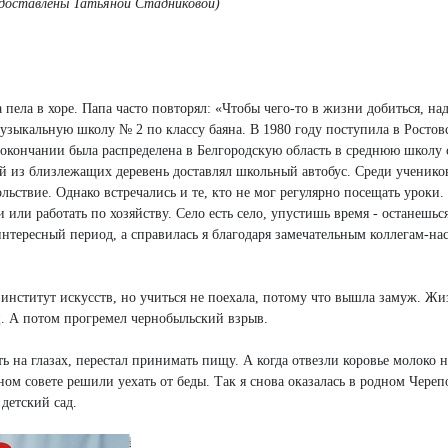
едоставлены Татьяной Стадниковой)
пела в хоре. Папа часто повторял: «Чтобы чего-то в жизни добиться, над
узыкальную школу № 2 по классу баяна. В 1980 году поступила в Ростов
окончании была распределена в Белгородскую область в среднюю школу 
тей из близлежащих деревень доставлял школьный автобус. Среди ученико
льствие. Однако встречались и те, кто не мог регулярно посещать уроки.
 или работать по хозяйству. Село есть село, упустишь время - останешьс
нтересный период, а справилась я благодаря замечательным коллегам-на
 институт искусств, но учиться не поехала, потому что вышла замуж. Жи
ц. А потом прогремел чернобыльский взрыв.
ять на глазах, перестал принимать пищу. А когда отвезли коровье молоко н
ом совете решили уехать от беды. Так я снова оказалась в родном Череп
детский сад.