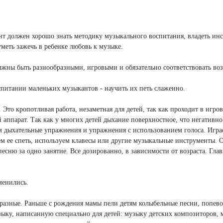
нт должен хорошо знать методику музыкального воспитания, владеть ин
меть зажечь в ребенке любовь к музыке.
олжны быть разнообразными, игровыми и обязательно соответствовать воз
спитании маленьких музыкантов - научить их петь слаженно.
. Это кропотливая работа, незаметная для детей, так как проходит в игро
аппарат. Так как у многих детей дыхание поверхностное, что негативно
ем дыхательные упражнения и упражнения с использованием голоса. Игра
ем ее спеть, используем клавесы или другие музыкальные инструменты. 
сню за одно занятие. Все дозированно, в зависимости от возраста. Глав
менились.
и разные. Раньше с рождения мамы пели детям колыбельные песни, попево
зыку, написанную специально для детей: музыку детских композиторов, 