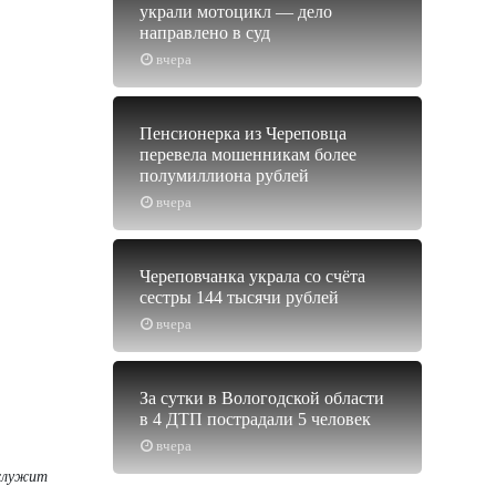
украли мотоцикл — дело
направлено в суд
вчера
Пенсионерка из Череповца
перевела мошенникам более
полумиллиона рублей
вчера
Череповчанка украла со счёта
сестры 144 тысячи рублей
вчера
За сутки в Вологодской области
в 4 ДТП пострадали 5 человек
вчера
 служит