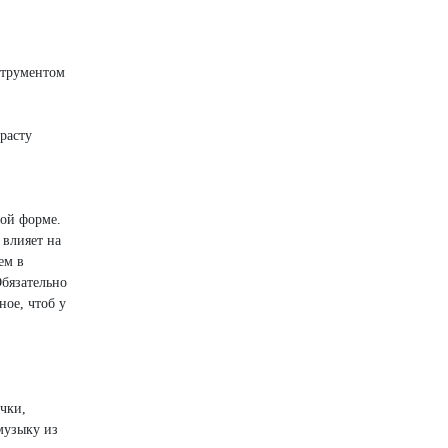
струментом
расту
вой форме.
 влияет на
ем в
Обязательно
ное, чтоб у
чки,
музыку из