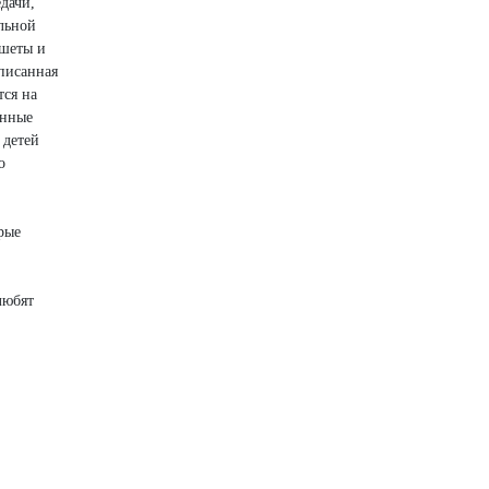
дачи,
льной
ншеты и
аписанная
тся на
енные
 детей
о
рые
любят