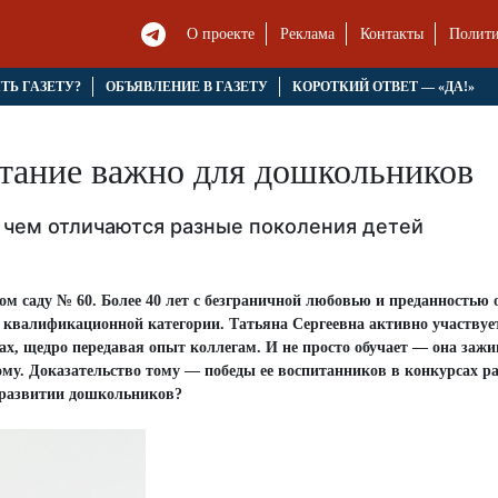
О проекте
Реклама
Контакты
Полити
ЯТЬ ГАЗЕТУ?
ОБЪЯВЛЕНИЕ В ГАЗЕТУ
КОРОТКИЙ ОТВЕТ — «ДА!»
тание важно для дошкольников
 чем отличаются разные поколения детей
м саду № 60. Более 40 лет с безграничной любовью и преданностью 
 квалификационной категории. Татьяна Сергеевна активно участвуе
х, щедро передавая опыт коллегам. И не просто обучает — она зажи
ому. Доказательство тому — победы ее воспитанников в конкурсах р
 развитии дошкольников?