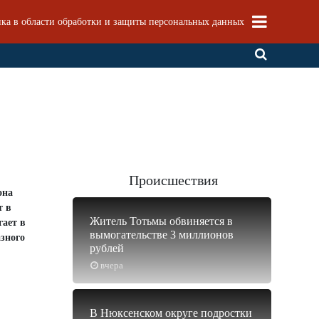
ка в области обработки и защиты персональных данных
Происшествия
она
т в
Житель Тотьмы обвиняется в
гает в
вымогательстве 3 миллионов
азного
рублей
вчера
В Нюксенском округе подростки