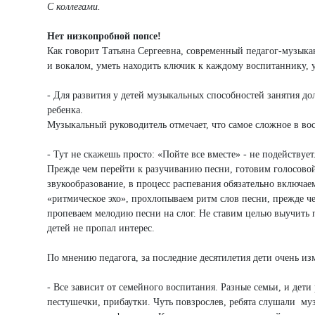
С коллегами.
Нет низкопробной попсе!
Как говорит Татьяна Сергеевна, современный педагог-музыка
и вокалом, уметь находить ключик к каждому воспитаннику, у
- Для развития у детей музыкальных способностей занятия д
ребенка.
Музыкальный руководитель отмечает, что самое сложное в во
- Тут не скажешь просто: «Пойте все вместе» - не подействует
Прежде чем перейти к разучиванию песни, готовим голосовой 
звукообразование, в процесс распевания обязательно включа
«ритмическое эхо», прохлопываем ритм слов песни, прежде ч
пропеваем мелодию песни на слог. Не ставим целью выучить пе
детей не пропал интерес.
По мнению педагога, за последние десятилетия дети очень из
- Все зависит от семейного воспитания. Разные семьи, и дет
пестушечки, прибаутки. Чуть повзрослев, ребята слушали му