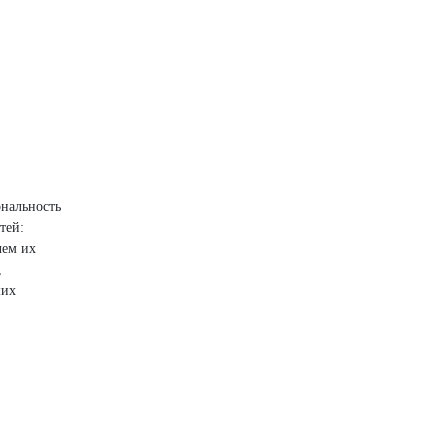
ональность
тей:
чем их
,
ших