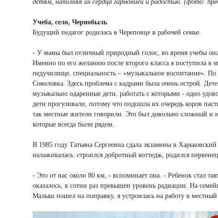
детям, наполняя их сердца гармонией и радостью. (фото: пр
Учеба, село, Чернобыль
Будущий педагог родилась в Череповце в рабочей семье.
- У мамы был отличный природный голос, во время учебы она 
Именно по его желанию после второго класса я поступила в м
педучилище, специальность – «музыкальное воспитание». По 
Соколовка. Здесь проблема с кадрами была очень острой. Де
музыкально одаренные дети, работать с которыми - одно удово
дети прогуливали, потому что подошла их очередь коров пасти
так местные жители говорили. Это был довольно сложный и и
которые всегда были рядом.
В 1985 году Татьяна Сергеевна сдала экзамены в Харьковский
налаживалась: строился добротный коттедж, родился первене
- Это от нас около 80 км, - вспоминает она. - Ребенок стал та
оказалось, в сотни раз превышен уровень радиации. На семейн
Малыш пошел на поправку, я устроилась на работу в местный 