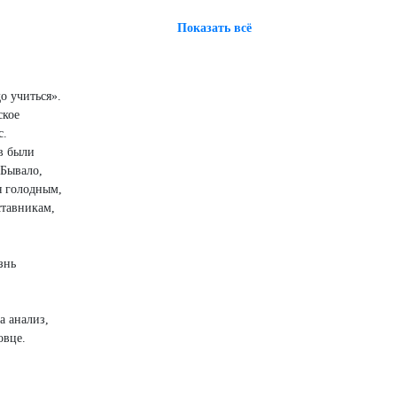
Показать всё
о учиться».
ское
с.
в были
 Бывало,
я голодным,
ставникам,
знь
а анализ,
овце.