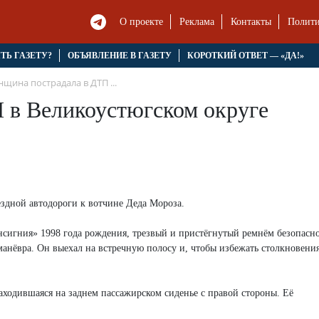
О проекте
Реклама
Контакты
Полити
ЯТЬ ГАЗЕТУ?
ОБЪЯВЛЕНИЕ В ГАЗЕТУ
КОРОТКИЙ ОТВЕТ — «ДА!»
щина пострадала в ДТП ...
 в Великоустюгском округе
ездной автодороги к вотчине Деда Мороза.
сигния» 1998 года рождения, трезвый и пристёгнутый ремнём безопасно
манёвра. Он выехал на встречную полосу и, чтобы избежать столкновения
аходившаяся на заднем пассажирском сиденье с правой стороны. Её