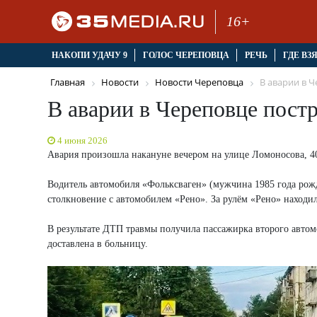
16+
НАКОПИ УДАЧУ 9
ГОЛОС ЧЕРЕПОВЦА
РЕЧЬ
ГДЕ ВЗ
Главная
Новости
Новости Череповца
В аварии в Ч
В аварии в Череповце пост
4 июня 2026
Авария произошла накануне вечером на улице Ломоносова, 4
Водитель автомобиля «Фольксваген» (мужчина 1985 года рож
столкновение с автомобилем «Рено». За рулём «Рено» находи
В результате ДТП травмы получила пассажирка второго авто
доставлена в больницу.