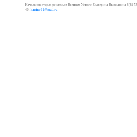
Начальник отдела рекламы в Великом Устюге Екатерина Вьюжанина 8(81738
40,
katrinv81@mail.ru