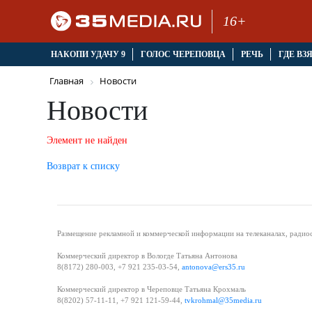
16+
НАКОПИ УДАЧУ 9
ГОЛОС ЧЕРЕПОВЦА
РЕЧЬ
ГДЕ ВЗ
Главная
Новости
Новости
Элемент не найден
Возврат к списку
Размещение рекламной и коммерческой информации на телеканалах, радиос
Коммерческий директор в Вологде Татьяна Антонова
8(8172) 280-003, +7 921 235-03-54,
antonova@ers35.ru
Коммерческий директор в Череповце Татьяна Крохмаль
8(8202) 57-11-11, +7 921 121-59-44,
tvkrohmal@35media.ru