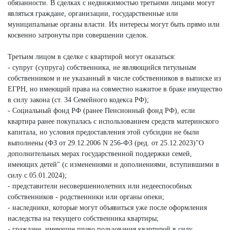
обязанности. В сделках с недвижимостью третьими лицами могут
являться граждане, организации, государственные или
муниципальные органы власти. Их интересы могут быть прямо или
косвенно затронуты при совершении сделок.
Третьим лицом в сделке с квартирой могут оказаться:
- супруг (супруга) собственника, не являющийся титульным
собственником и не указанный в числе собственников в выписке из
ЕГРН, но имеющий права на совместно нажитое в браке имущество
в силу закона (ст. 34 Семейного кодекса РФ);
- Социальный фонд РФ (ранее Пенсионный фонд РФ), если
квартира ранее покупалась с использованием средств материнского
капитала, но условия предоставления этой субсидии не были
выполнены (ФЗ от 29.12.2006 N 256-ФЗ (ред. от 25.12.2023)"О
дополнительных мерах государственной поддержки семей,
имеющих детей" (с изменениями и дополнениями, вступившими в
силу с 05.01.2024);
- представители несовершеннолетних или недееспособных
собственников - родственники или органы опеки;
- наследники, которые могут объявиться уже после оформления
наследства на текущего собственника квартиры;
- граждане, имеющие право пользования квартирой в силу