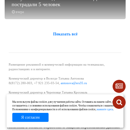
пострадали 5 человек
вчера
Показать всё
Размещение рекламной и коммерческой информации на телеканалах,
радиостанциях и в интернете.
Коммерческий директор в Вологде Татьяна Антонова
8(8172) 280-003, +7 921 235-03-54,
antonova@ers35.ru
Коммерческий директор в Череповце Татьяна Крохмаль
8(8202) 57-11-11, +7 921 121-59-44,
tvkrohmal@35media.ru
Мы используем файлы cookies для улучшения работы сайта. Оставаясь на нашем сайте, вы
соглашаетесь с условиями использования файлов cookies. Чтобы ознакомиться с нашими
Начальник отдела рекламы в Великом Устюге Екатерина Вьюжанина 8(81738)
Положениями о конфиденциальности и об использовании файлов cookie,
нажмите здесь
.
2-04-44, +7 921 125-06-40,
katrinv81@mail.ru
Я согласен
О проекте
Реклама
Контакты
Политика в области обработки и защиты персональных данных