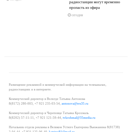
радиостанции могут временно
s
ne
пропасть из эфира
сегодня
Размещение рекламной и коммерческой информации на телеканалах,
радиостанциях и в интернете.
Коммерческий директор в Вологде Татьяна Антонова
8(8172) 280-003, +7 921 235-03-54,
antonova@ers35.ru
Коммерческий директор в Череповце Татьяна Крохмаль
8(8202) 57-11-11, +7 921 121-59-44,
tvkrohmal@35media.ru
Начальник отдела рекламы в Великом Устюге Екатерина Вьюжанина 8(81738)
2-04-44, +7 921 125-06-40,
katrinv81@mail.ru