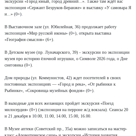
экскурсии «Город юный, город древний...». Также там ждёт вас
экспозиция «Сержант Безруков-Беранже» и выставку «У самовара Я
и...» (0+).
В Выставочном зале (ул. Юбилейная, 36) продолжает работу
экспозиция «Мир русской иконы» (0+), открыта выставка
«География смыслов» (6+).
В Детском музее (пр. Луначарского, 39) - экскурсии по экспозиции
музея про историю ёлочной игрушки, о Символе 2026 года, о Дне
снеговика (0+).
Дом природы (ул. Коммунистов, 42) ждет посетителей в своих
постоянных экспозициях — «Город и река», «От рыбинки к
Рыбинке», «Сокровища музейных фондов» (0+).
В выходные для всех желающих пройдет экскурсия «Поезд
милосердия» (0+) (экспозиция на перроне ж/д вокзала). Сеансы 20
и 21 декабря в 10.00, 11.00, 14.00, 15.00, 16.00.
В Музее аптеки (Советский пр., 35а) можно записаться на мастер-
класс «Ароматическое саше» и экскурсии «История развития