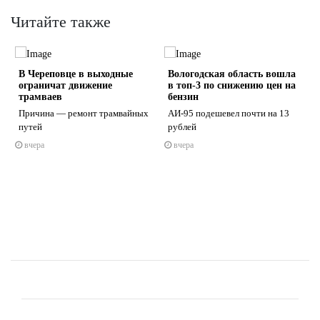
Читайте также
В Череповце в выходные
Вологодская область вошла
ограничат движение
в топ-3 по снижению цен на
трамваев
бензин
Причина — ремонт трамвайных
АИ-95 подешевел почти на 13
путей
рублей
s
ne
вчера
вчера