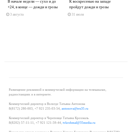
В начале недели — сухо и до
К воскресенью на западе
+24, в конце — дожди и грозы
пройдут дожди и грозы
s
ne
3 августа
31 июля
Размещение рекламной и коммерческой информации на телеканалах,
радиостанциях и в интернете.
Коммерческий директор в Вологде Татьяна Антонова
8(8172) 280-003, +7 921 235-03-54,
antonova@ers35.ru
Коммерческий директор в Череповце Татьяна Крохмаль
8(8202) 57-11-11, +7 921 121-59-44,
tvkrohmal@35media.ru