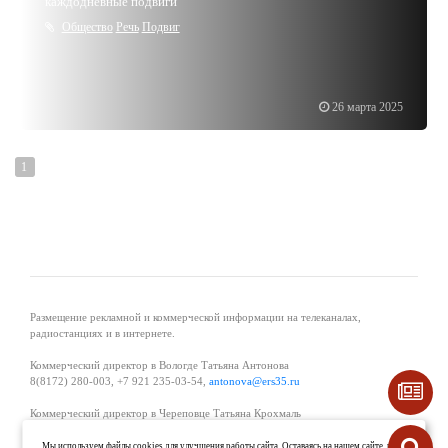
каждодневные подвиги
Общество
Речь
Подвиг
26 марта 2025
1
Размещение рекламной и коммерческой информации на телеканалах,
радиостанциях и в интернете.
Коммерческий директор в Вологде Татьяна Антонова
8(8172) 280-003, +7 921 235-03-54,
antonova@ers35.ru
Коммерческий директор в Череповце Татьяна Крохмаль
8(8202) 57-11-11, +7 921 121-59-44,
tvkrohmal@35media.ru
Мы используем файлы cookies для улучшения работы сайта. Оставаясь на нашем сайте, вы