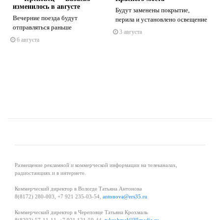
изменилось в августе
Будут заменены покрытие,
Вечерние поезда будут
перила и установлено освещение
отправляться раньше
3 августа
s
ne
6 августа
Размещение рекламной и коммерческой информации на телеканалах,
радиостанциях и в интернете.
Коммерческий директор в Вологде Татьяна Антонова
8(8172) 280-003, +7 921 235-03-54,
antonova@ers35.ru
Коммерческий директор в Череповце Татьяна Крохмаль