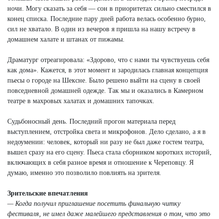
ночи. Могу сказать за себя — сон в приоритетах сильно сместился в
конец списка. Последние пару дней работа велась особенно бурно,
сил не хватало. В один из вечеров я пришла на нашу встречу в
домашнем халате и штанах от пижамы.
Драматург отреагировала: «Здорово, что с нами ты чувствуешь себя
как дома». Кажется, в этот момент и зародилась главная концепция
пьесы о городе на Шексне. Было решено выйти на сцену в своей
повседневной домашней одежде. Так мы и оказались в Камерном
театре в махровых халатах и домашних тапочках.
Судьбоносный день. Последний прогон материала перед
выступлением, отстройка света и микрофонов. Дело сделано, а я в
недоумении: человек, который ни разу не был даже гостем театра,
вышел сразу на его сцену. Пьеса стала сборником коротких историй,
включающих в себя разное время и отношение к Череповцу. Я
думаю, именно это позволило повлиять на зрителя.
Зрительские впечатления
— Когда получил приглашение посетить финальную читку
фестиваля, не имел даже малейшего представления о том, что это