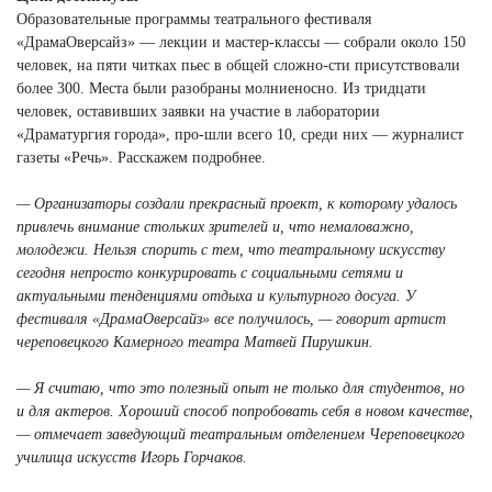
Образовательные программы театрального фестиваля
«ДрамаОверсайз» — лекции и мастер-классы — собрали около 150
человек, на пяти читках пьес в общей сложно-сти присутствовали
более 300. Места были разобраны молниеносно. Из тридцати
человек, оставивших заявки на участие в лаборатории
«Драматургия города», про-шли всего 10, среди них — журналист
газеты «Речь». Расскажем подробнее.
— Организаторы создали прекрасный проект, к которому удалось
привлечь внимание стольких зрителей и, что немаловажно,
молодежи. Нельзя спорить с тем, что театральному искусству
сегодня непросто конкурировать с социальными сетями и
актуальными тенденциями отдыха и культурного досуга. У
фестиваля «ДрамаОверсайз» все получилось, — говорит артист
череповецкого Камерного театра Матвей Пирушкин.
— Я считаю, что это полезный опыт не только для студентов, но
и для актеров. Хороший способ попробовать себя в новом качестве,
— отмечает заведующий театральным отделением Череповецкого
училища искусств Игорь Горчаков.