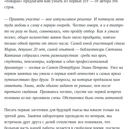
«поварах» предлагаем вам узнать из первых уст — от автора эти
строк.
— Принять участие — мое импульсивное решение. И потянула меня
туда любовь к слову в первую очередь. Честно говоря, я и в театре-
то ни разу не была, сомневалась, что пройду отбор. Как я узнала
позже, общее количество заявок было около тридцати, повезло
только одной трети от этого числа. Самой юной участницей стала
Мария, девушке 20 лет, самой опытной — библиотекарь Светлана.
Компания собралась очень разношерстная: среди них врач,
студенты, пенсионеры, кадровик и один профессиональный
драматург — гостья из Санкт-Петербурга Элина Петрова. Уже на
первом занятии мы узнали о первых влюб-ленностях и самых ярких
путешествиях друг друга. Те вопросы, на которые предлагала нам
ответить Элина, люди обычно задают не раньше, чем после
третьего свидания. Признаюсь честно, спустя час первой встречи
половина из нас проливали слезы. Обстановка была очень интимной.
Писать первые заготовки для будущей пьесы мы начали только на
третий день. Занятия лаборатории проходили по вечерам, мы
встречали друг друга с долей сочувствия: все понимали, что
большая часть нашей работы делается в свободное время, посреди