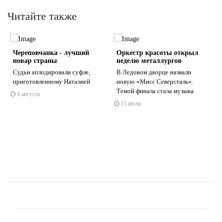
Читайте также
Череповчанка - лучший
Оркестр красоты открыл
повар страны
неделю металлургов
Судьи аплодировали суфле,
В Ледовом дворце назвали
приготовленному Наталией
новую «Мисс Северсталь».
.
Темой финала стала музыка
4 августа
s
ne
15 июля