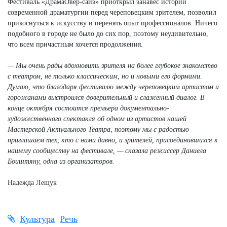
Фестиваль «ДрамаОвер-сайз» приоткрыл занавес истории
современной драматургии перед череповецким зрителем, позволил
прикоснуться к искусству и перенять опыт профессионалов. Ничего
подобного в городе не было до сих пор, поэтому неудивительно,
что всем причастным хочется продолжения.
— Мы очень рады вдохновить зрителя на более глубокое знакомство
с театром, не только классическим, но и новыми его формами.
Думаю, что благодаря фестивалю между череповецким артистом и
горожанами выстроился доверительный и слаженный диалог. В
конце октября состоится премьера документально-
художественного спектакля об одном из артистов нашей
Мастерской Актуального Театра, поэтому мы с радостью
приглашаем тех, кто с нами давно, и зрителей, присоединившихся к
нашему сообществу на фестивале, — сказала режиссер Даниела
Боиштяну, одна из организаторов.
Надежда Лещук
Культура
Речь