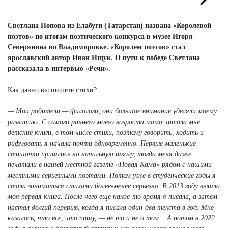
Next
Next
Светлана Попова из Елабуги (Татарстан) названа «Королевой
поэтов» по итогам поэтического конкурса в музее Игоря
Северянина во Владимировке. «Королем поэтов» стал
ярославский автор Иван Ищук. О пути к победе Светлана
рассказала в интервью «Речи».
Как давно вы пишете стихи?
— Мои родители — филологи, они большое внимание уделяли моему
развитию. С самого раннего моего возраста мама читала мне
детские книги, в том числе стихи, поэтому говорить, ходить и
рифмовать я начала почти одновременно. Первые маленькие
стишочки пришлись на начальную школу, тогда меня даже
печатали в нашей местной газете «Новая Кама» рядом с нашими
местными серьезными поэтами. Потом уже в студенческие годы я
стала заниматься стихами более-менее серьезно. В 2013 году вышла
моя первая книга. После чего еще какое-то время я писала, а затем
настал долгий перерыв, когда я писала один-два текста в год. Мне
казалось, что все, что пишу, — не то и не о том… А потом в 2022