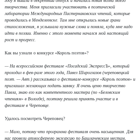
году я вышла в декретный отпуск и началась новая волна моего
творчества. Меня пригласили участвовать в поэтической
лаборатории Международных Пастернаковских чтений, которые
проводились в Менделеевске. Там мне открылись новые грани
стихосложения, я услышала нужные слова и поняла, куда мне надо
идти в поэзии. Именно с этого момента начался мой настоящий
рост и прогресс.
Как вы узнали о конкурсе «Король поэтов»?
— На всероссийском фестивале «Посадский ЭкспрессЪ», который
проходил в фев-рале этого года, Павел Широглазов (череповецкий
поэт. — Авт.) рассказывал о фестивале-конкурсе «Король поэтов» и
приглашал желающих подать заявку. Я очень ценю творчество
Павла, знаю его как компетентного мастера (по «Беловским
чтениям» в Вологде), поэтому решила принять участие и в
фестивале в Череповце.
Удалось посмотреть Череповец?
— Мало, потому что программа фестиваля очень насыщенная. Для
нас провели атмосферную экскурсию по Башлачевским местам,