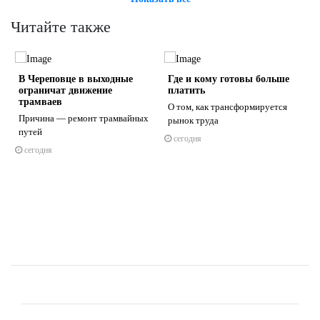
Читайте также
В Череповце в выходные
Где и кому готовы больше
ограничат движение
платить
трамваев
О том, как трансформируется
Причина — ремонт трамвайных
рынок труда
путей
сегодня
s
ne
сегодня