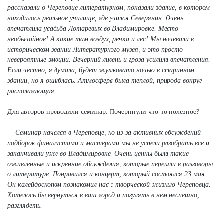
рассказали о Череповце литературном, показали здание, в котором
находилось реальное училище, где учился Северянин. Очень
впечатлила усадьба Лотаревых во Владимировке. Место
необычайное! А какие там воздух, речка и лес! Мы ночевали в
историческом здании Литературного музея, и это просто
невероятные эмоции. Вечерний ливень и гроза усилили впечатления.
Если честно, я думала, будет жутковато ночью в старинном
здании, но я ошиблась. Атмосфера была теплой, природа вокруг
располагающая.
Для авторов проводили семинар. Почерпнули что-то полезное?
— Семинар начался в Череповце, но из-за активных обсуждений
подборок финалистами и мастерами мы не успели разобрать все и
заканчивали уже во Владимировке. Очень ценны были такие
оживленные и искренние обсуждения, которые перешли в разговоры
о литературе. Понравился и концерт, который состоялся 23 мая.
Он калейдоскопом познакомил нас с творческой жизнью Череповца.
Хотелось бы вернуться в ваш город и погулять в нем неспешно,
разглядеть.