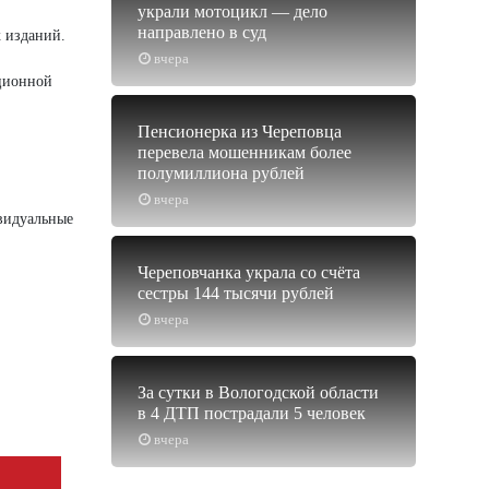
украли мотоцикл — дело
направлено в суд
 изданий.
вчера
иционной
Пенсионерка из Череповца
перевела мошенникам более
полумиллиона рублей
вчера
видуальные
Череповчанка украла со счёта
сестры 144 тысячи рублей
вчера
За сутки в Вологодской области
в 4 ДТП пострадали 5 человек
вчера