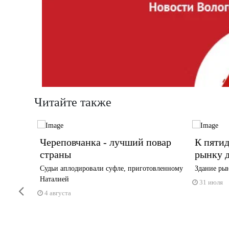
Читайте также
о не
Череповчанка - лучший повар
К пяти
страны
рынку 
нии
Судьи аплодировали суфле, приготовленному
Здание рын
Наталией
31 июля
Previous
4 августа