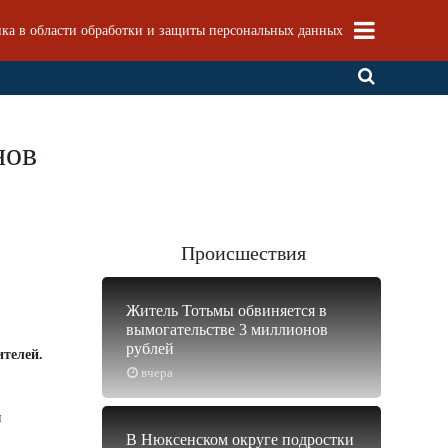
ка в области обработки и защиты персональных данных
нов
Происшествия
Житель Тотьмы обвиняется в
вымогательстве 3 миллионов
рублей
ителей.
вчера
и
В Нюксенском округе подростки