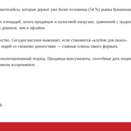
кетплейсы, которые держат уже более половины (54 %) рынка бумажных
вых площадей, штата продавцов и налоговой нагрузки, сравнимой с трад
% дешевле, чем в офлайне.
нство. Сегодня магазин выживает, если становится «клубом для своих».
ь людей со схожими ценностями — главные плюсы такого формата.
онализированный подход. Продавцы-консультанты, способные дать инди
омном ассортименте.
ь