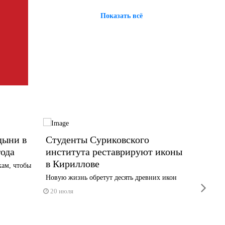
Показать всё
дыни в
Студенты Суриковского
Суд п
года
института реставрируют иконы
отказ
в Кириллове
прода
кам, чтобы
Новую жизнь обретут десять древних икон
Апелляци
next
системны
20 июля
17 июл