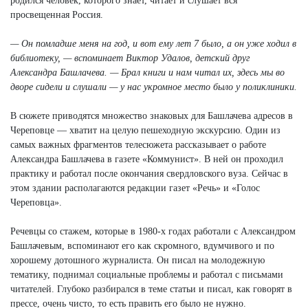
родился человек, которого знает, читает и слушает вся
просвещенная Россия.
— Он помладше меня на год, и вот ему лет 7 было, а он уже ходил в
библиотеку, — вспоминает Виктор Удалов, детский друг
Александра Башлачева. — Брал книги и нам читал их, здесь мы во
дворе сидели и слушали — у нас укромное место было у поликлиники.
В сюжете приводятся множество знаковых для Башлачева адресов в
Череповце — хватит на целую пешеходную экскурсию. Один из
самых важных фрагментов телесюжета рассказывает о работе
Александра Башлачева в газете «Коммунист». В ней он проходил
практику и работал после окончания свердловского вуза. Сейчас в
этом здании располагаются редакции газет «Речь» и «Голос
Череповца».
Речевцы со стажем, которые в 1980-х годах работали с Александром
Башлачевым, вспоминают его как скромного, вдумчивого и по
хорошему дотошного журналиста. Он писал на молодежную
тематику, поднимал социальные проблемы и работал с письмами
читателей. Глубоко разбирался в теме статьи и писал, как говорят в
прессе, очень чисто, то есть править его было не нужно.