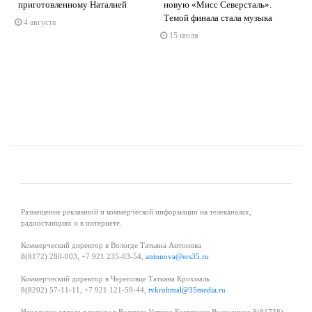
приготовленному Наталией
новую «Мисс Северсталь».
.
Темой финала стала музыка
4 августа
s
ne
15 июля
Размещение рекламной и коммерческой информации на телеканалах,
радиостанциях и в интернете.
Коммерческий директор в Вологде Татьяна Антонова
8(8172) 280-003, +7 921 235-03-54,
antonova@ers35.ru
Коммерческий директор в Череповце Татьяна Крохмаль
8(8202) 57-11-11, +7 921 121-59-44,
tvkrohmal@35media.ru
Начальник отдела рекламы в Великом Устюге Екатерина Вьюжанина 8(81738)