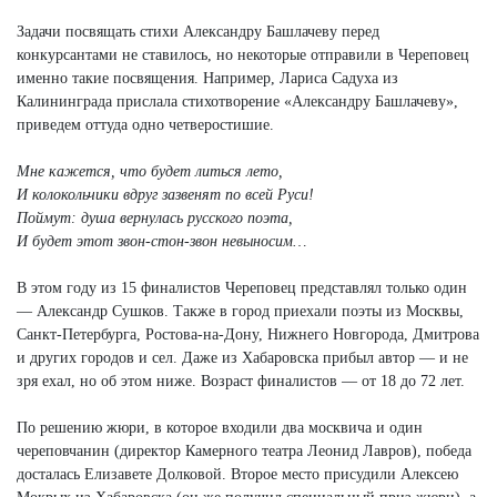
Задачи посвящать стихи Александру Башлачеву перед
конкурсантами не ставилось, но некоторые отправили в Череповец
именно такие посвящения. Например, Лариса Садуха из
Калининграда прислала стихотворение «Александру Башлачеву»,
приведем оттуда одно четверостишие.
Мне кажется, что будет литься лето,
И колокольчики вдруг зазвенят по всей Руси!
Поймут: душа вернулась русского поэта,
И будет этот звон-стон-звон невыносим…
В этом году из 15 финалистов Череповец представлял только один
— Александр Сушков. Также в город приехали поэты из Москвы,
Санкт-Петербурга, Ростова-на-Дону, Нижнего Новгорода, Дмитрова
и других городов и сел. Даже из Хабаровска прибыл автор — и не
зря ехал, но об этом ниже. Возраст финалистов — от 18 до 72 лет.
По решению жюри, в которое входили два москвича и один
череповчанин (директор Камерного театра Леонид Лавров), победа
досталась Елизавете Долковой. Второе место присудили Алексею