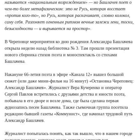
называется «национальным возрождением» — но Башлачев поет о
чем-то более метафизическом: это не Русь, которая восстает
«против кого-то», но Русь, которая раскачивает, словно колокол,
саму себя. Разгоняет огненным ритмом вечные залежи лени, тоски,
безысходности — и вырывается на простор».
В Череповце мероприятия ко дню рождения Александра Башлачева
открыла неделю назад библиотека № 3. Там прошли презентация
нового сборника стихов поэта и моноспектакль со стихами
Башлачева.
Накануне 66-летия поэта в эфире «Канала 12» вышел большой
сюжет (или даже мини-фильм на 16 минут) «Остановка Череповец:
Александр Башлачев». Журналист Вера Кучеренко и оператор
Сергей Павлов встретились с друзьями детства и юности поэта,
побывала в его дворе и возле дома, где была сделана первая
аудиозапись песен Башлачева. Также съемочная группа посетила
редакцию бывшей газеты «Коммунист», где начинал трудовой путь
Александр Башлачев.
Журналист попыталась понять, как так вышло, что в нашем городе