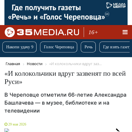
16+
Накопи удачу 9
Голос Череповца
Речь
Где взять газету
Главная
Новости
«И колокольчики вдруг заз...
«И колокольчики вдруг зазвенят по всей
Руси»
В Череповце отметили 66-летие Александра
Башлачева — в музее, библиотеке и на
телевидении
29 мая 2026