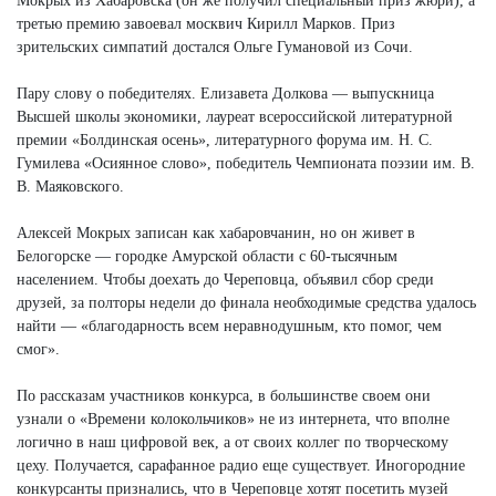
Мокрых из Хабаровска (он же получил специальный приз жюри), а
третью премию завоевал москвич Кирилл Марков. Приз
зрительских симпатий достался Ольге Гумановой из Сочи.
Пару слову о победителях. Елизавета Долкова — выпускница
Высшей школы экономики, лауреат всероссийской литературной
премии «Болдинская осень», литературного форума им. Н. С.
Гумилева «Осиянное слово», победитель Чемпионата поэзии им. В.
В. Маяковского.
Алексей Мокрых записан как хабаровчанин, но он живет в
Белогорске — городке Амурской области с 60-тысячным
населением. Чтобы доехать до Череповца, объявил сбор среди
друзей, за полторы недели до финала необходимые средства удалось
найти — «благодарность всем неравнодушным, кто помог, чем
смог».
По рассказам участников конкурса, в большинстве своем они
узнали о «Времени колокольчиков» не из интернета, что вполне
логично в наш цифровой век, а от своих коллег по творческому
цеху. Получается, сарафанное радио еще существует. Иногородние
конкурсанты признались, что в Череповце хотят посетить музей