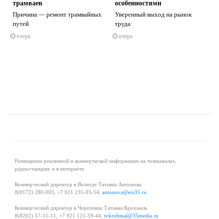
трамваев
особенностями
Причина — ремонт трамвайных
Уверенный выход на рынок
путей
труда
s
ne
вчера
вчера
Размещение рекламной и коммерческой информации на телеканалах,
радиостанциях и в интернете.
Коммерческий директор в Вологде Татьяна Антонова
8(8172) 280-003, +7 921 235-03-54,
antonova@ers35.ru
Коммерческий директор в Череповце Татьяна Крохмаль
8(8202) 57-11-11, +7 921 121-59-44,
tvkrohmal@35media.ru