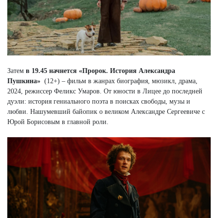
Затем
в 19.45 начнется «Пророк. История Александра
Пушкина»
(12+) – фильм в жанрах биография, мюзикл, драма,
2024, режиссер Феликс Умаров. От юности в Лицее до последней
дуэли: история гениального поэта в поисках свободы, музы и
любви. Нашумевший байопик о великом Александре Сергеевиче с
Юрой Борисовым в главной роли.