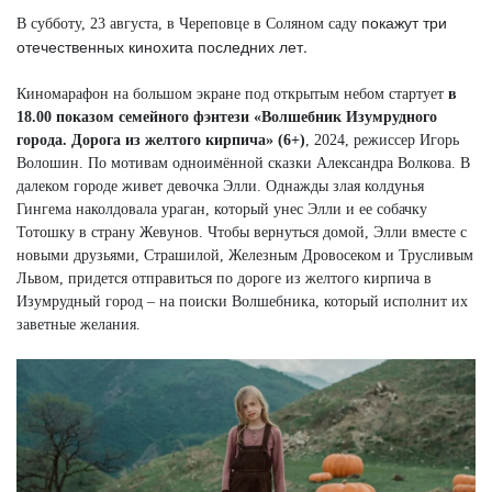
покажут три
В субботу, 23 августа, в Череповце в Соляном саду
отечественных кинохита последних лет.
Киномарафон на большом экране под открытым небом стартует
в
18.00 показом семейного фэнтези «Волшебник Изумрудного
города. Дорога из желтого кирпича» (6+)
, 2024, режиссер Игорь
Волошин. По мотивам одноимённой сказки Александра Волкова. В
далеком городе живет девочка Элли. Однажды злая колдунья
Гингема наколдовала ураган, который унес Элли и ее собачку
Тотошку в страну Жевунов. Чтобы вернуться домой, Элли вместе с
новыми друзьями, Страшилой, Железным Дровосеком и Трусливым
Львом, придется отправиться по дороге из желтого кирпича в
Изумрудный город – на поиски Волшебника, который исполнит их
заветные желания.