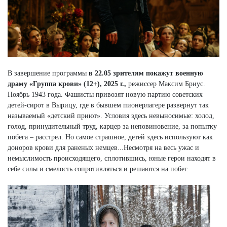
В завершение программы
в 22.05 зрителям покажут военную
драму «Группа крови» (12+), 2025 г.,
режиссер Максим Бриус.
Ноябрь 1943 года. Фашисты привозят новую партию советских
детей-сирот в Вырицу, где в бывшем пионерлагере развернут так
называемый «детский приют». Условия здесь невыносимые: холод,
голод, принудительный труд, карцер за неповиновение, за попытку
побега – расстрел. Но самое страшное, детей здесь используют как
доноров крови для раненых немцев...Несмотря на весь ужас и
немыслимость происходящего, сплотившись, юные герои находят в
себе силы и смелость сопротивляться и решаются на побег.