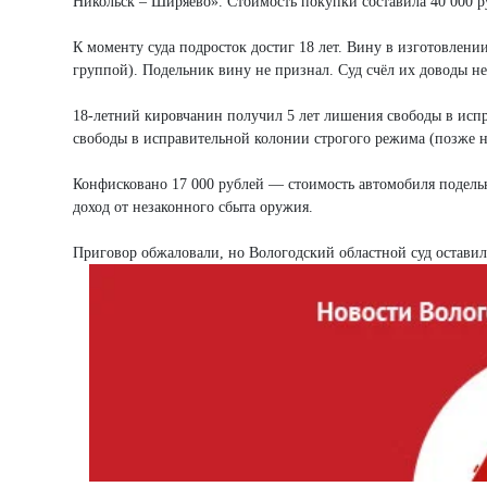
Никольск – Ширяево». Стоимость покупки составила 40 000 р
К моменту суда подросток достиг 18 лет. Вину в изготовлени
группой). Подельник вину не признал. Суд счёл их доводы н
18-летний кировчанин получил 5 лет лишения свободы в исп
свободы в исправительной колонии строгого режима (позже на
Конфисковано 17 000 рублей — стоимость автомобиля подельн
доход от незаконного сбыта оружия.
Приговор обжаловали, но Вологодский областной суд оставил е