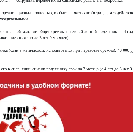
ублей — сотрудник перевёл их на банковские реквизиты подростка.
и оружия признал полностью, в сбыте — частично (отрицал, что действов
еубедительными.
равительной колонии общего режима, а его 26-летний подельник — 4 го
казание снижено до 3 лет 9 месяцев).
ика (сдан в металлолом, использовался при перевозке оружия), 40 000 
го в силе, лишь снизив подельнику срок на 3 месяца (с 4 лет до 3 лет 9 