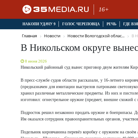
16+
НАКОПИ УДАЧУ 9
ГОЛОС ЧЕРЕПОВЦА
РЕЧЬ
ГДЕ ВЗ
Главная
Новости
Новости Вологодской облас...
В Н
В Никольском округе вынес
8 июня 2026
Никольский районный суд вынес приговор двум жителям Киро
В пресс-службе судов области рассказали, у 16-летнего киро
(предназначен для имитации выстрелов патронами светозвуков
хранил различные металлические предметы. Из них и пистоле
изготовил: огнестрельное оружие (предмет, внешне схожий с 
Подросток решил незаконно продать оружие и боеприпасы. До
Им оказался сотрудник правоохранительных органов, участв
Подельник кировчанина перевёз коробку с оружием на своём а