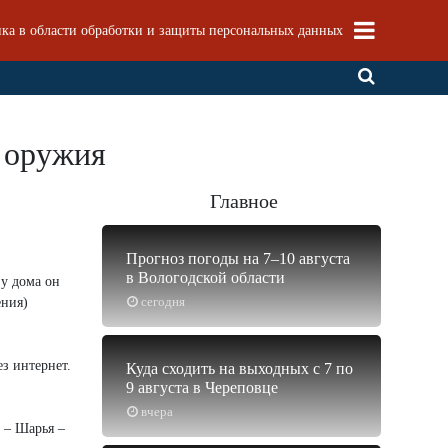
ка в области обработки и защиты персональных данных
т оружия
Главное
Прогноз погоды на 7–10 августа
в Вологодской области
 у дома он
сегодня
ения)
з интернет.
Куда сходить на выходных с 7 по
9 августа в Череповце
вчера
 – Шарья –