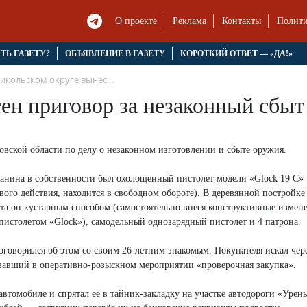
О проекте
Реклама
Контакты
Полити
ЯТЬ ГАЗЕТУ?
ОБЪЯВЛЕНИЕ В ГАЗЕТУ
КОРОТКИЙ ОТВЕТ — «ДА!»
икольском округе вынес...
ен приговор за незаконный сбы
вской области по делу о незаконном изготовлении и сбыте оружия.
вчанина в собственности был охолощенный пистолет модели «Glock 19 C»
ого действия, находится в свободном обороте). В деревянной постройке
та он кустарным способом (самостоятельно внеся конструктивные измен
пистолетом «Glock»), самодельный однозарядный пистолет и 4 патрона.
говорился об этом со своим 26-летним знакомым. Покупателя искал чере
овавший в оперативно-розыскном мероприятии «проверочная закупка».
втомобиле и спрятал её в тайник-закладку на участке автодороги «Урень