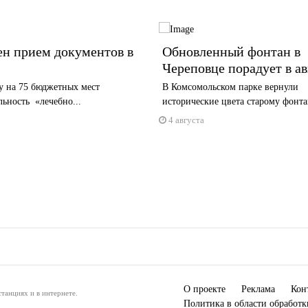
ен прием документов в
Обновленный фонтан в
Череповце порадует в ав
у на 75 бюджетных мест
В Комсомольском парке вернули
ьность «лечебно...
исторические цвета старому фонт
4 августа
О проекте
Реклама
Кон
танциях и в интернете.
Политика в области обработ