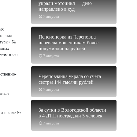
украли мотоцикл — дело
направлено в суд
7 августа
ых
тарная
Пенсионерка из Череповца
ьтуры» №
перевела мошенникам более
полумиллиона рублей
ивных
етом план
7 августа
ественно-
Череповчанка украла со счёта
сестры 144 тысячи рублей
7 августа
учный
За сутки в Вологодской области
1 и школе №
в 4 ДТП пострадали 5 человек
7 августа
у