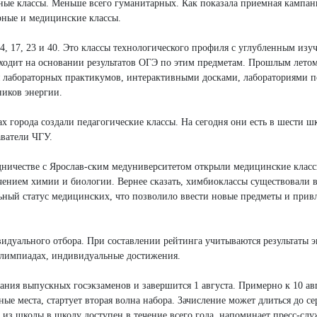
ные классы. Меньше всего гуманитарных. Как показала приемная кампан
ные и медицинские классы.
, 17, 23 и 40. Это классы технологического профиля с углубленным изу
ходит на основании результатов ОГЭ по этим предметам. Прошлым лето
 лабораторных практикумов, интерактивными досками, лабораториями п
ников энергии.
х города создали педагогические классы. На сегодня они есть в шести 
аватели ЧГУ.
удничестве с Ярослав-ским медуниверситетом открыли медицинские класс
чением химии и биологии. Вернее сказать, химбиоклассы существовали в
ный статус медицинских, что позволило ввести новые предметы и привл
видуального отбора. При составлении рейтинга учитываются результаты 
 олимпиадах, индивидуальные достижения.
чания выпускных госэкзаменов и завершится 1 августа. Примерно к 10 ав
е места, стартует вторая волна набора. Зачисление может длиться до с
д из школы в школу доступен в течение всего года, напоминает пресс-слу