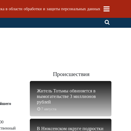
ка в области обработки и защиты персональных данных
Происшествия
Житель Тотьмы обвиняется в
вымогательстве 3 миллионов
рублей
ейшего
7 августа
00
нственный
В Нюксенском округе подростки