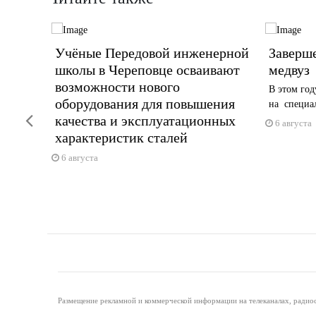
ний в
Учёные Передовой инженерной
Заверш
школы в Череповце осваивают
медвуз
возможности нового
сные
В этом год
оборудования для повышения
на специал
Previous
качества и эксплуатационных
6 августа
характеристик сталей
6 августа
Размещение рекламной и коммерческой информации на телеканалах, радиос