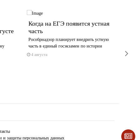
Когда на ЕГЭ появится устная
Новые
густе
часть
практ
техни
Рособрнадзор планирует внедрить устную
специ
ану
часть в единый госэкзамен по истории
next
для с
4 августа
3 авгус
такты
ки и защиты персональных данных