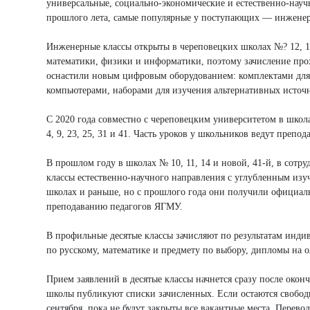
универсальные, социально-экономические и естественно-науч
прошлого лета, самые популярные у поступающих — инженер
Инженерные классы открыты в череповецких школах №? 12, 14
математики, физики и информатики, поэтому зачисление про
оснастили новым цифровым оборудованием: комплектами для
компьютерами, наборами для изучения альтернативных источ
С 2020 года совместно с череповецким университетом в школа
4, 9, 23, 25, 31 и 41. Часть уроков у школьников ведут препод
В прошлом году в школах № 10, 11, 14 и новой, 41-й, в сотр
классы естественно-научного направления с углубленным изу
школах и раньше, но с прошлого года они получили официаль
преподаванию педагогов ЯГМУ.
В профильные десятые классы зачисляют по результатам инди
по русскому, математике и предмету по выбору, дипломы на
Прием заявлений в десятые классы начнется сразу после окон
школы публикуют списки зачисленных. Если остаются свободны
сентября, пока не будут закрыты все вакантные места. Перево