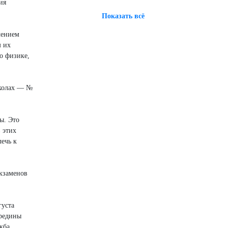
ия
Показать всё
чением
м их
о физике,
школах — №
ы. Это
 этих
ечь к
экзаменов
густа
ередины
жба