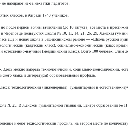
 не набирают из-за нехватки педагогов.
ятых классов, набирали 1740 учеников.
но после первой волны зачисления (до 10 августа) все места в престижн
 Череповце пользуются школы № 10, 11, 14, 21, 26, 29, Женская гумани
лась еще и новая школа в Зашекснинском районе — «Школа русской кул
хнологический (кадетский класс), социально-экономический (класс креат
 и естественно-научный (медицинский класс). Всего 100 человек. Этим л
 Здесь можно выбрать технологический, социально-экономический, ест
йского языка и литературы) образовательный профиль.
класса: технологический (инженерный), гуманитарный и естественно-на
школе № 25. В Женской гуманитарной гимназии, центре образования № 1
еповце имеют технологический профиль, на втором месте по количеств